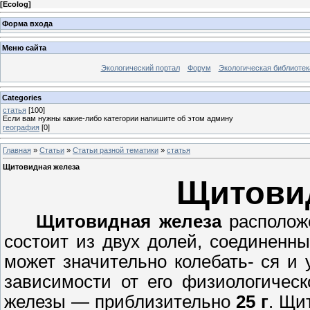
[
Ecolog
]
Форма входа
Меню сайта
Экологический портал
Форум
Экологическая библиотек
Categories
статья
[100]
Если вам нужны какие-либо категории напишите об этом админу
география
[0]
Главная
»
Статьи
»
Статьи разной тематики
»
статья
Щитовидная железа
Щитови
Щитовидная железа
расположе
состоит из двух долей, соединен
может значительно колебать- ся и 
зависимости от его физиологическ
железы — приблизительно
25 г
. Щи