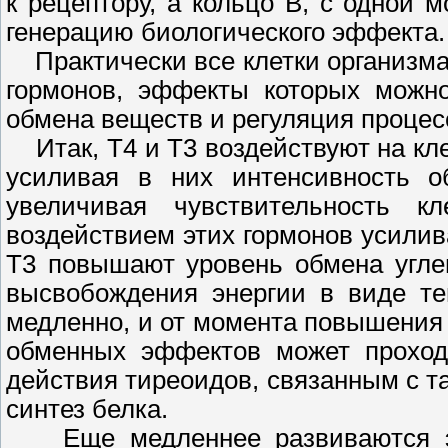
к рецептору, а кольцо В, с одной 
генерацию биологического эффекта.
Практически все клетки организма
гормонов, эффекты которых можно
обмена веществ и регуляция процесс
Итак, Т4 и Т3 воздействуют на кле
усиливая в них интенсивность о
увеличивая чувствительность к
воздействием этих гормонов усилив
Т3 повышают уровень обмена угле
высвобождения энергии в виде те
медленно, и от момента повышения 
обменных эффектов может проход
действия тиреоидов, связанным с 
синтез белка.
Еще медленнее развиваются эфф