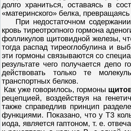
долго храниться, оставаясь в сос
«материнского» белка, превращаясь
При недостаточном содержании Т
кровь тиреотропного гормона адено
фолликулов щитовидной железы, что
тогда распад тиреоглобулина и выб
эти гормоны связываются со специ
результате чего получается депо 
действовать только те молеку
транспортных белков.
Как уже говорилось, гормоны
щито
рецепцией, воздействуя на генети
также справедлив принцип раздел
функциями. Показано, что у Т3 кол
иода, является гаптоном, т. е. отве