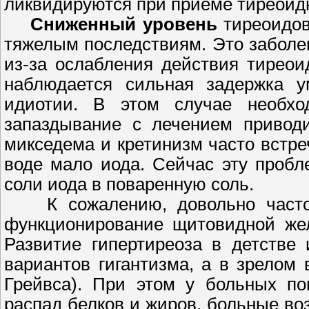
ликвидируются при приеме тиреоид
Сниженный уровень
тиреоидов
тяжелым последствиям. Это заболе
из-за ослабления действия тирео
наблюдается сильная задержка ум
идиотии. В этом случае необхо
запаздывание с лечением привод
микседема и кретинизм часто встре
воде мало иода. Сейчас эту проб
соли иода в поваренную соль.
К сожалению, довольно часто в
функционирование щитовидной жел
Развитие гипертиреоза в детстве
вариантов гигантизма, а в зрелом
Грейвса). При этом у больных по
распад белков и жиров, больные во