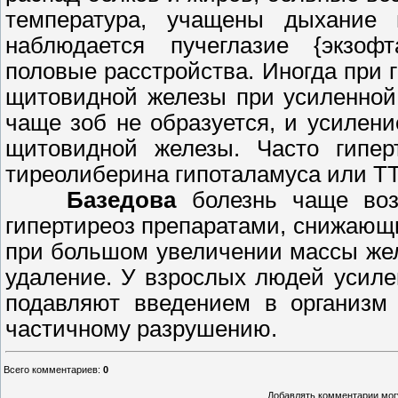
температура, учащены дыхание
наблюдается пучеглазие {экзофт
половые расстройства. Иногда при 
щитовидной железы при усиленной
чаще зоб не образуется, и усилен
щитовидной железы. Часто гипер
тиреолиберина гипоталамуса или Т
Базедова
болезнь чаще во
гипертиреоз препаратами, снижающи
при большом увеличении массы жел
удаление. У взрослых людей усил
подавляют введением в организм 
частичному разрушению.
Всего комментариев
:
0
Добавлять комментарии могу