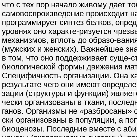
что с тех пор начало живому дает т
самовоспроизведение происходит на
программирует синтез белков, опре
уровнях оно характе-ризуется чре
механизмов, вплоть до образо-вани
(мужских и женских). Важнейшее зн
в том, что оно поддерживает суще-
биологической формы движения мат
Специфичность организации. Она ха
результате чего они имеют определ
зации (структуры и функции) являет
чески организованы в ткани, послед
ганов. Организмы не «разбросаны» 
ски организованы в популяции, а п
биоценозы. Последние вместе с аб