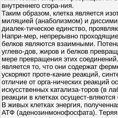
внутреннего сгора-ния.
Таким образом, клетка является из
миляцией (анаболизмом) и диссими
диалек-тическое единство, проявля
Напри-мер, непрерывно проходящие 
белков являются взаимными. Потен
углево-дов, жиров и белков превращ
мере превращения этих соединений.
является то, что они содержат ферм
ускоряют проте-кание реакций, синт
отличие от орга-нических реакций 
искусственных катализа-торов (в л
реакции в клетках осущест-вляются 
В живых клетках энергия, полученна
АТФ (аденозинмонофосфата). Теряя 