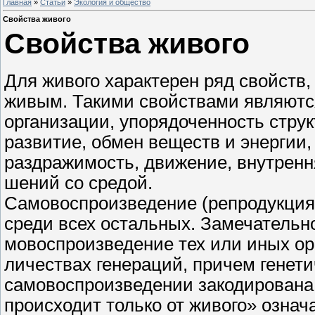
Главная
»
Статьи
»
Экология и общество
Свойства живого
Свойства живого
Для живого характерен ряд свойств,
живым. Такими свойствами являютс
организации, упорядоченность струк
развитие, обмен веществ и энергии,
раздражимость, движение, внутренн
шений со средой.
Самовоспроизведение (репродукция
среди всех остальных. Замечательно
мовоспроизведение тех или иных ор
личествах генераций, причем генет
самовоспроизведении закодирована
происходит только от живого» означ