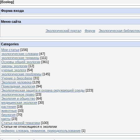
[
Ecolog
]
Форма входа
Меню сайта
Экологический портал
Форум
Экологическая библиотек
Categories
Мои статьи
[156]
экологические словари
[47]
экологические термины
[111]
Основы общей экологии
[361]
законы экологии
[12]
ученые экологи
[54]
экологические проблемы
[145]
Учение о биосфере
[31]
Экология человека
[129]
Прикладная экология
[94]
Экологическая защита и охрана окружающей среды
[223]
экологическое право
[23]
Экология и общество
[64]
медицинская экология
[30]
растения
[19]
животные
[33]
биология
[70]
карты
[23]
Статьи разной тематики
[100]
Статьи не относящиеся к экологии
реймерс словарь терминов. природопользование
[1]