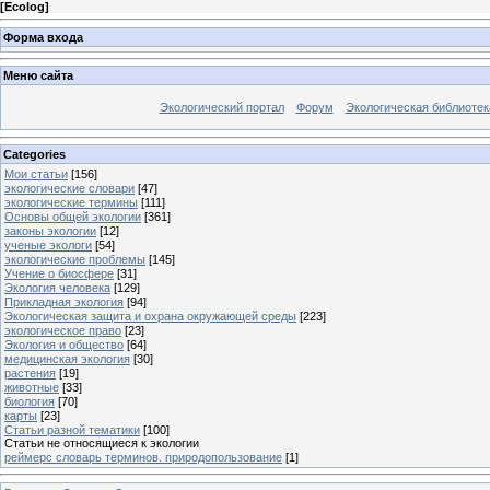
[
Ecolog
]
Форма входа
Меню сайта
Экологический портал
Форум
Экологическая библиотек
Categories
Мои статьи
[156]
экологические словари
[47]
экологические термины
[111]
Основы общей экологии
[361]
законы экологии
[12]
ученые экологи
[54]
экологические проблемы
[145]
Учение о биосфере
[31]
Экология человека
[129]
Прикладная экология
[94]
Экологическая защита и охрана окружающей среды
[223]
экологическое право
[23]
Экология и общество
[64]
медицинская экология
[30]
растения
[19]
животные
[33]
биология
[70]
карты
[23]
Статьи разной тематики
[100]
Статьи не относящиеся к экологии
реймерс словарь терминов. природопользование
[1]