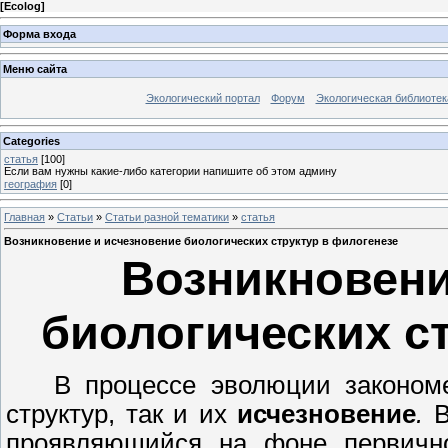
[
Ecolog
]
Форма входа
Меню сайта
Экологический портал
Форум
Экологическая библиотек
Categories
статья
[100]
Если вам нужны какие-либо категории напишите об этом админу
география
[0]
Главная
»
Статьи
»
Статьи разной тематики
»
статья
Возникновение и исчезновение биологических структур в филогенезе
Возникновени
биологических с
В процессе эволюции законом
структур, так и их
исчезновение
.
В
проявляющийся на фоне первично