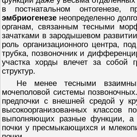
в постнатальном онтогенезе, 
эмбриогенезе
неопределенно долгое
органам, связанным тесными морф
зачатками в зародышевом развитии.
роль организационного центра, по
трубка, позвоночник и дифференц
участка хорды влечет за собой г
структур.
Не менее тесными взаимным
мочеполовой системы позвоночных
предпочки с внешней средой у кр
высокоорганизованных классов п
выполняющих разные функции
,
а 
почки у пресмыкающихся и млекоп
почки.