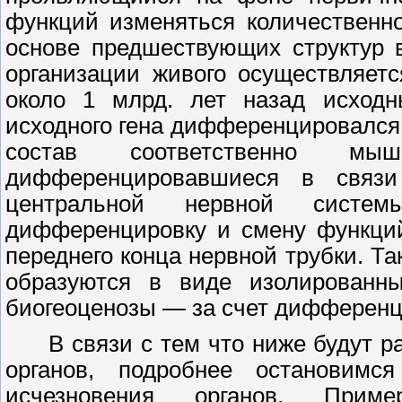
функций изменяться количественно
основе предшествующих структур в
организации живого осуществляетс
около
1
млрд. лет назад исходн
исходного гена дифференцировался 
состав соответственно 
дифференцировавшиеся в связ
центральной нервной систе
дифференцировку и смену функций
переднего конца нервной трубки. Т
образуются в виде изолированн
биогеоценозы
—
за счет дифферен
В связи с тем что ниже будут 
органов, подробнее остановимс
исчезновения органов. При