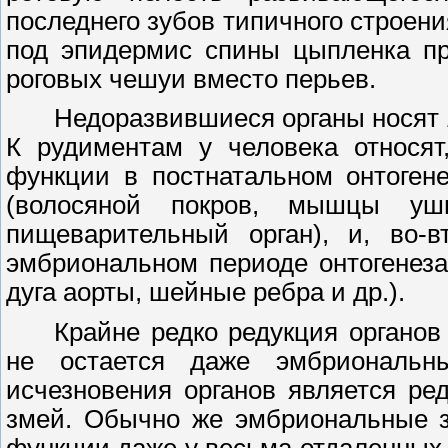
последнего зубов типичного строен
под эпидермис спины цыпленка п
роговых чешуи вместо перьев.
Недоразвившиеся органы носят
К рудиментам у человека относят
функции в постнатальном онтоген
(волосяной покров, мышцы ушн
пищеварительный орган), и, во-в
эмбриональном периоде онтогенеза
дуга аорты, шейные ребра и др.).
Крайне редко редукция органов
не остается даже эмбриональны
исчезновения органов является ре
змей. Обычно же эмбриональные з
функции даже у весьма отдаленных 