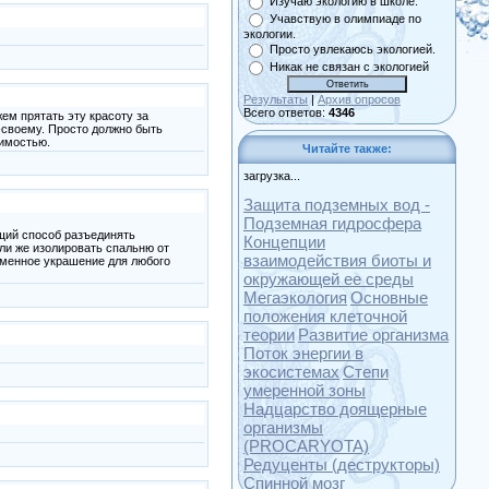
Изучаю экологию в школе.
Учавствую в олимпиаде по
экологии.
Просто увлекаюсь экологией.
Никак не связан с экологией
Результаты
|
Архив опросов
Всего ответов:
4346
ем прятать эту красоту за
-своему. Просто должно быть
римостью.
Читайте также:
загрузка...
Защита подземных вод -
Подземная гидросфера
дящий способ разъединять
Концепции
ли же изолировать спальню от
взаимодействия биоты и
отменное украшение для любого
окружающей ее среды
Мегаэкология
Основные
положения клеточной
теории
Развитие организма
Поток энергии в
экосистемах
Степи
умеренной зоны
Надцарство доящерные
организмы
(PROCARYOTA)
Редуценты (деструкторы)
Спинной мозг