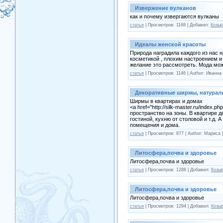
Извержение вулканов
как и почему извергаются вулканы
статья
| Просмотров: 1168 | Добавил:
Козыр
Идеалы женской красоты
Природа наградила каждого из нас 
косметикой , плохим настроением и
желание это рассмотреть. Мода мож
статья
| Просмотров: 1146 | Author: Иванна
Декоративные ширмы, натурал
Ширмы в квартирах и домах
<a href="http://silk-master.ru/ind
пространство на зоны. В квартире 
гостиной, кухню от столовой и т.д
помещения и дома.
статья
| Просмотров: 877 | Author: Мариса 
Литосфера,почва и здоровье
Литосфера,почва и здоровье
статья
| Просмотров: 1288 | Добавил:
Козы
Литосфера,почва и здоровье
Литосфера,почва и здоровье
статья
| Просмотров: 1294 | Добавил:
Козы