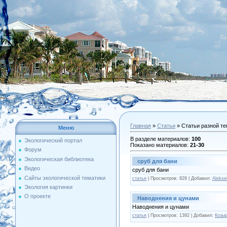
Главная
»
Статьи
» Статьи разной те
Меню
В разделе материалов
:
100
Экологический портал
Показано материалов
:
21-30
Форум
Экологическая библиотека
сруб для бани
Видео
сруб для бани
Сайты экологической тематики
статья
| Просмотров: 829 | Добавил:
Alekse
Экология картинки
О проекте
Наводнения и цунами
Наводнения и цунами
статья
| Просмотров: 1392 | Добавил:
Козы