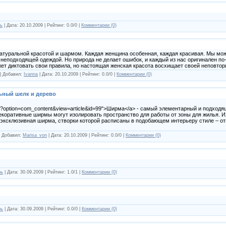
ь
| Дата:
20.10.2009
| Рейтинг: 0.0/0 |
Комментарии (0)
натуральной красотой и шармом. Каждая женщина особенная, каждая красивая. Мы мож
 неподходящей одеждой. Но природа не делает ошибок, и каждый из нас оригинален по
ет диктовать свои правила, но настоящая женская красота восхищает своей неповто
 | Добавил:
Ivanna
| Дата:
20.10.2009
| Рейтинг: 0.0/0 |
Комментарии (0)
ьный шелк и дерево
ex.php?option=com_content&view=article&id=99">Ширма</a> - самый элементарный и подхо
декоративные ширмы могут изолировать пространство для работы от зоны для жилья. И
. А эксклюзивная ширма, створки которой расписаны в подобающем интерьеру стиле – 
| Добавил:
Marisa_von
| Дата:
20.10.2009
| Рейтинг: 0.0/0 |
Комментарии (0)
рь
| Дата:
30.09.2009
| Рейтинг: 1.0/1 |
Комментарии (0)
рь
| Дата:
30.09.2009
| Рейтинг: 0.0/0 |
Комментарии (0)