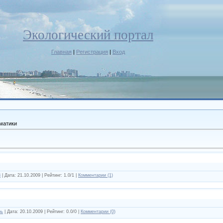
Экологический портал
Главная
|
Регистрация
|
Вход
матики
i
| Дата:
21.10.2009
| Рейтинг: 1.0/1 |
Комментарии (1)
рь
| Дата:
20.10.2009
| Рейтинг: 0.0/0 |
Комментарии (0)