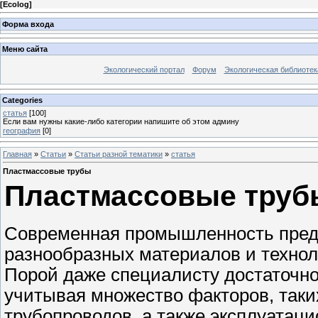
[
Ecolog
]
Форма входа
Меню сайта
Экологический портал
Форум
Экологическая библиотек
Categories
статья
[100]
Если вам нужны какие-либо категории напишите об этом админу
география
[0]
Главная
»
Статьи
»
Статьи разной тематики
»
статья
Пластмассовые трубы
Пластмассовые труб
Современная промышленность предл
разнообразных материалов и технол
Порой даже специалисту достаточн
учитывая множество факторов, таких
трубопроводов, а также эксплуатац