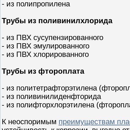
- из полипропилена
Трубы из поливинилхлорида
- из ПВХ сусупензированного
- из ПВХ эмулированного
- из ПВХ хлорированного
Трубы из фтороплата
- из политетрафторэтилена (фторопл
- из поливинилиденфторида
- из полифторхлорэтилена (фторопла
К неоспоримым
преимуществам пла
устойчивость к коррозии, выгодно 