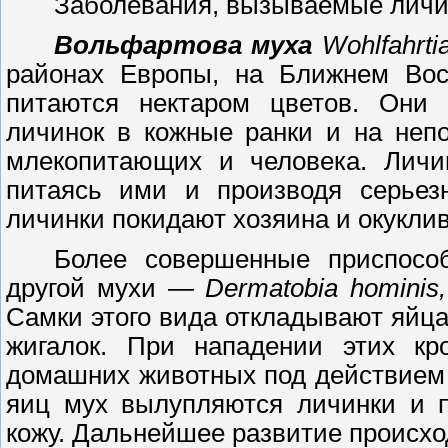
Заболевания, вызываемые лич
Вольфартова муха
Wohlfahrti
районах Европы, на Ближнем Вос
питаются нектаром цветов. Они
личинок в кожные ранки и на неп
млекопитающих и человека. Личин
питаясь ими и производя серьезн
личинки покидают хозяина и окуклив
Более совершенные приспосо
другой мухи
—
Dermatobia
hominis
,
Самки этого вида откладывают яйца
жигалок. При нападении этих кр
домашних животных под действием
яиц мух вылупляются личинки и п
кожу. Дальнейшее развитие происход