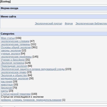
[
Ecolog
]
Форма входа
Меню сайта
Экологический портал
Форум
Экологическая библиотек
Categories
Мои статьи
[156]
экологические словари
[47]
экологические термины
[111]
Основы общей экологии
[361]
законы экологии
[12]
ученые экологи
[54]
экологические проблемы
[145]
Учение о биосфере
[31]
Экология человека
[129]
Прикладная экология
[94]
Экологическая защита и охрана окружающей среды
[223]
экологическое право
[23]
Экология и общество
[64]
медицинская экология
[30]
растения
[19]
животные
[33]
биология
[70]
карты
[23]
Статьи разной тематики
[100]
Статьи не относящиеся к экологии
реймерс словарь терминов. природопользование
[1]