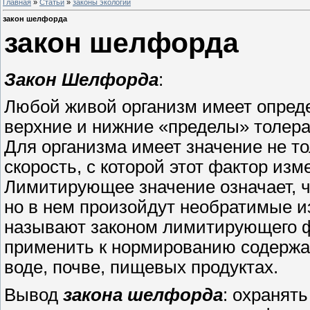
Главная
»
Статьи
»
законы экологии
закон шелфорда
закон шелфорда
Закон Шелфорда
:
Любой живой организм имеет опред
верхние и нижние «пределы» толера
Для организма имеет значение не то
скорость, с которой этот фактор изм
Лимитирующее значение означает, ч
но в нем произойдут необратимые 
называют законом лимитирующего 
применить к нормированию содержа
воде, почве, пищевых продуктах.
Вывод
закона шелфорда
: охранят