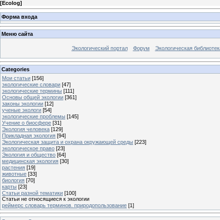
[
Ecolog
]
Форма входа
Меню сайта
Экологический портал
Форум
Экологическая библиотек
Categories
Мои статьи
[156]
экологические словари
[47]
экологические термины
[111]
Основы общей экологии
[361]
законы экологии
[12]
ученые экологи
[54]
экологические проблемы
[145]
Учение о биосфере
[31]
Экология человека
[129]
Прикладная экология
[94]
Экологическая защита и охрана окружающей среды
[223]
экологическое право
[23]
Экология и общество
[64]
медицинская экология
[30]
растения
[19]
животные
[33]
биология
[70]
карты
[23]
Статьи разной тематики
[100]
Статьи не относящиеся к экологии
реймерс словарь терминов. природопользование
[1]