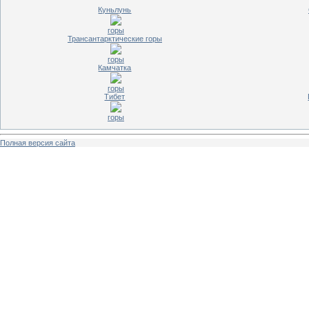
Куньлунь
горы
Трансантарктические горы
горы
Камчатка
горы
Тибет
горы
Полная версия сайта