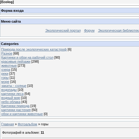
[
Ecolog
]
Форма входа
Меню сайта
Экологический портал
Форум
Экологическая библиотек
Categories
Природа после экологических катастроф
[6]
Разное
[68]
Картинки и обои на рабочий стол
[90]
красивые пейзажи
[298]
животные
[273]
озера
[15]
реки
[37]
горы
[11]
море
[16]
закаты - солнце
[10]
водопады
[10]
картинки леса
[54]
водный мир
[10]
небо облака
[43]
Картинки природа
[19]
картинки растения
[50]
обои и картинки животные
[0]
Главная
»
Фотоальбом
» горы
Фотографий в альбоме
:
11