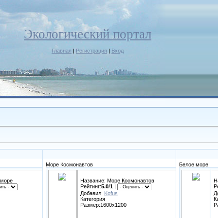
Экологический портал
Главная
|
Регистрация
|
Вход
Море Космонавтов
Белое море
 море
Название: Море Космонавтов
Н
Рейтинг:
5.0
/
1
|
Р
Добавил:
Kofus
Д
Категория
К
Размер:1600x1200
Р