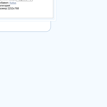
обавил:
Kofus
атегория
азмер:1152x768