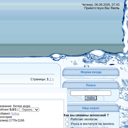
Четверг, 06.08.2026, 07:43
Приветствую Вас
Гость
Форма входа
Страницы
:
1
2
»
Поиск
азвание: Белое море
Наш опрос
ейтинг:
5.0
/
1
|
обавил:
Kofus
Как вы связаны экологией ?
атегория
Работаю экологом.
азмер:1776x1166
Учусь в институте на эколога.