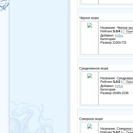
Чёрное море
Название: Чёрное мо
Рейтинг:
5.0
/
4
|
Добавил:
Kofus
Категория
Размер:1100x731
Средиземное море
Название: Средизем
Рейтинг:
5.0
/
2
|
Добавил:
Kofus
Категория
Размер:2048x1536
Северное море
Название: Северное
Рейтинг:
5.0
/
2
|