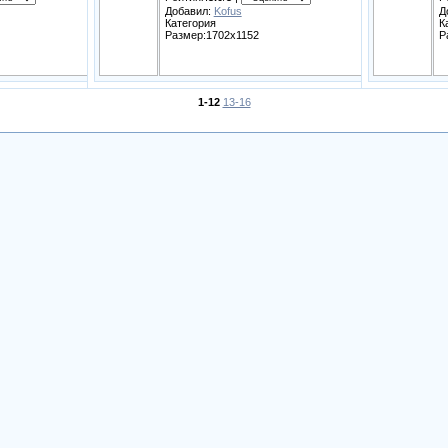
Добавил:
Kofus
Д
Категория
К
Размер:1702x1152
Р
1-12
13-16