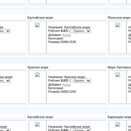
Балтийское море
Японское море
ре
Название: Балтийское море
Н
Рейтинг:
4.0
/
1
|
Р
Добавил:
Kofus
Д
Категория
К
Размер:2048x1536
Р
Красное море
Море Лаптевы
ное море
Название: Красное море
Н
Рейтинг:
5.0
/
2
|
Р
Добавил:
Kofus
Д
Категория
К
Размер:1600x1200
Р
Каспийское море
Баренцево мор
 море
Название: Каспийское море
Н
Рейтинг:
5.0
/
5
|
Р