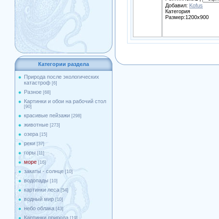
Добавил:
Kofus
Категория
Размер:1200x900
Категории раздела
Природа после экологических
катастроф
[6]
Разное
[68]
Картинки и обои на рабочий стол
[90]
красивые пейзажи
[298]
животные
[273]
озера
[15]
реки
[37]
горы
[11]
море
[16]
закаты - солнце
[10]
водопады
[10]
картинки леса
[54]
водный мир
[10]
небо облака
[43]
Картинки природа
[19]