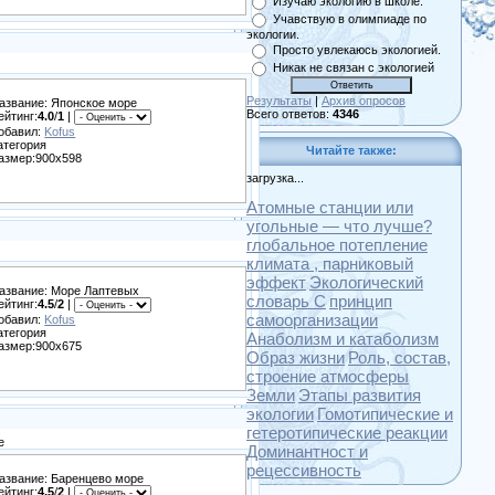
Изучаю экологию в школе.
Учавствую в олимпиаде по
экологии.
Просто увлекаюсь экологией.
Никак не связан с экологией
Результаты
|
Архив опросов
азвание: Японское море
Всего ответов:
4346
ейтинг:
4.0
/
1
|
обавил:
Kofus
атегория
Читайте также:
азмер:900x598
загрузка...
Атомные станции или
угольные — что лучше?
глобальное потепление
х
климата , парниковый
эффект
Экологический
азвание: Море Лаптевых
словарь С
принцип
ейтинг:
4.5
/
2
|
самоорганизации
обавил:
Kofus
атегория
Анаболизм и катаболизм
азмер:900x675
Образ жизни
Роль, состав,
строение атмосферы
Земли
Этапы развития
экологии
Гомотипические и
гетеротипические реакции
е
Доминантност и
рецессивность
азвание: Баренцево море
ейтинг:
4.5
/
2
|