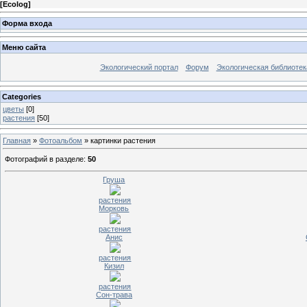
[
Ecolog
]
Форма входа
Меню сайта
Экологический портал
Форум
Экологическая библиотек
Categories
цветы
[0]
растения
[50]
Главная
»
Фотоальбом
» картинки растения
Фотографий в разделе
:
50
Груша
растения
Морковь
растения
Анис
растения
Кизил
растения
Сон-трава