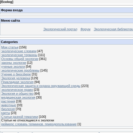
[
Ecolog
]
Форма входа
Меню сайта
Экологический портал
Форум
Экологическая библиотек
Categories
Мои статьи
[156]
экологические словари
[47]
экологические термины
[111]
Основы общей экологии
[361]
законы экологии
[12]
ученые экологи
[54]
экологические проблемы
[145]
Учение о биосфере
[31]
Экология человека
[129]
Прикладная экология
[94]
Экологическая защита и охрана окружающей среды
[223]
экологическое право
[23]
Экология и общество
[64]
медицинская экология
[30]
растения
[19]
животные
[33]
биология
[70]
карты
[23]
Статьи разной тематики
[100]
Статьи не относящиеся к экологии
реймерс словарь терминов. природопользование
[1]