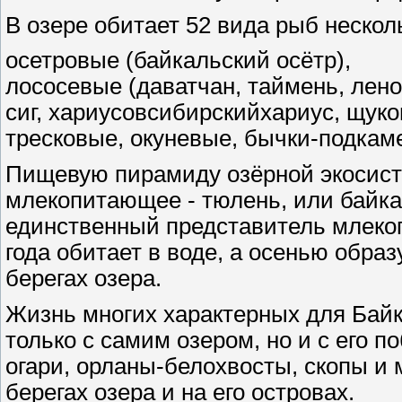
В озере обитает 52 вида рыб нескол
осетровые (байкальский осётр),
лососевые (даватчан, таймень, лено
сиг, хариусовсибирскийхариус, щук
тресковые, окуневые, бычки-подкам
Пищевую пирамиду озёрной экосист
млекопитающее - тюлень, или байка
единственный представитель млекоп
года обитает в воде, а осенью обра
берегах озера.
Жизнь многих характерных для Бай
только с самим озером, но и с его п
огари, орланы-белохвосты, скопы и 
берегах озера и на его островах.