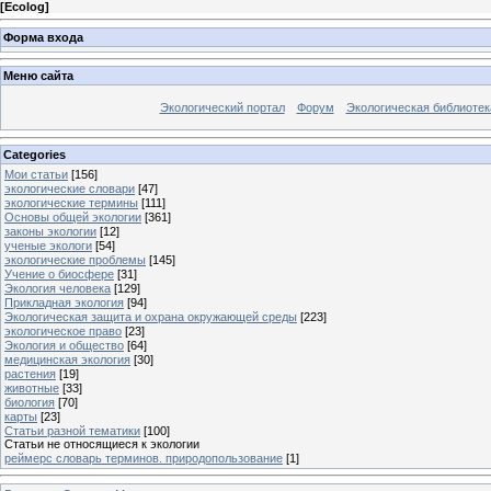
[
Ecolog
]
Форма входа
Меню сайта
Экологический портал
Форум
Экологическая библиотек
Categories
Мои статьи
[156]
экологические словари
[47]
экологические термины
[111]
Основы общей экологии
[361]
законы экологии
[12]
ученые экологи
[54]
экологические проблемы
[145]
Учение о биосфере
[31]
Экология человека
[129]
Прикладная экология
[94]
Экологическая защита и охрана окружающей среды
[223]
экологическое право
[23]
Экология и общество
[64]
медицинская экология
[30]
растения
[19]
животные
[33]
биология
[70]
карты
[23]
Статьи разной тематики
[100]
Статьи не относящиеся к экологии
реймерс словарь терминов. природопользование
[1]