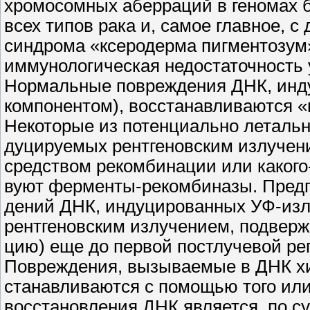
хромосомных аберраций в геномах б
всех типов рака и, самое главное, 
синдрома «ксеродерма пигментозум»
иммунологическая недостаточность 
Нормальные повреждения ДНК, инд
компонентом), восстанавливаются 
Некоторые из потенциально летальн
дуцируемых рентгеновским излучен
средством рекомбинации или какого-
вуют ферменты-рекомбиназы. Предпо
дений ДНК, индуцированных УФ-изл
рентгеновским излучением, подверж
цию) еще до первой постлучевой ре
Повреждения, вызываемые в ДНК хи
станавливаются с помощью того или
восстановления ДНК является, по с