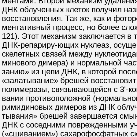
ментами. Второй механизм удалени
ДНК облученных клеток получил на
восстановления. Так же, как и фото
ментативный процесс, но более сло
121). Этот механизм заключается в
ДНК-репариру-ющих нуклеаз, осущ
скелетных связей между нуклеотидам
минового димера) и нормальной ча
занию» из цепи ДНК, в которой посл
«залатывание» брешей восстановит
полимеразы, связывающейся с 3'-ко
вании противоположной (нормальной
римидиновых димеров из ДНК облуч
тывания» брешей завершается смык
ДНК с соседними поврежденными у
(«сшиванием») сахарофосфатных ск