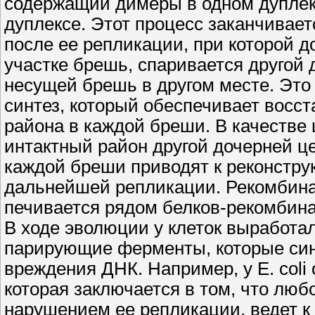
содержащий димеры в одном дуплекс
дуплексе. Этот процесс заканчивае
после ее репликации, при которой д
участке брешь, спаривается другой
несущей брешь в другом месте. Это
синтез, который обеспечивает восс
района в каждой бреши. В качестве
интактный район другой дочерней ц
каждой бреши приводят к реконстру
дальнейшей репликации. Рекомбина
печивается рядом белков-рекомбина
В ходе эволюции у клеток выработал
парирующие ферменты, которые синт
вреждения ДНК. Например, у Е. coli
которая заключается в том, что л
нарушением ее репликации, ведет к