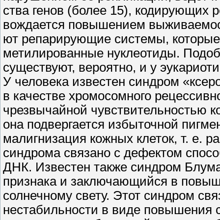
ства генов (более 15), кодирующих 
вождается повышением выживаемости
ют репарирующие системы, которые
метилированные нуклеотиды. Подо
существуют, вероятно, и у эукариоти
У человека известен синдром «ксер
в качестве хромосомного рецессивно
чрезвычайной чувствительностью кож
она подвергается избыточной пигмен
малигнизация кожных клеток, т. е. р
синдрома связано с дефектом спос
ДНК. Известен также синдром Блума
признака и заключающийся в повыш
солнечному свету. Этот синдром свя
нестабильности в виде повышения 