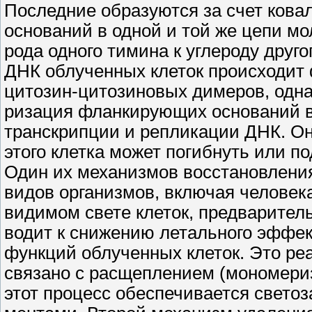
Последние образуются за счет кова
оснований в одной и той же цепи м
рода одного тимина к углероду дру
ДНК облученных клеток происходит
цитозин-цитозиновых димеров, одна
ризация фланкирующих оснований в
транскрипции и репликации ДНК. Она
этого клетка может погибнуть или п
Один их механизмов восстановления
видов организмов, включая человека
видимом свете клеток, предварител
водит к снижению летального эффекта
функций облученных клеток. Это ре
связано с расщеплением (мономери
этот процесс обеспечивается свет