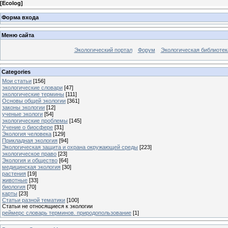
[
Ecolog
]
Форма входа
Меню сайта
Экологический портал
Форум
Экологическая библиотек
Categories
Мои статьи
[156]
экологические словари
[47]
экологические термины
[111]
Основы общей экологии
[361]
законы экологии
[12]
ученые экологи
[54]
экологические проблемы
[145]
Учение о биосфере
[31]
Экология человека
[129]
Прикладная экология
[94]
Экологическая защита и охрана окружающей среды
[223]
экологическое право
[23]
Экология и общество
[64]
медицинская экология
[30]
растения
[19]
животные
[33]
биология
[70]
карты
[23]
Статьи разной тематики
[100]
Статьи не относящиеся к экологии
реймерс словарь терминов. природопользование
[1]