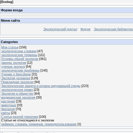
[
Ecolog
]
Форма входа
Меню сайта
Экологический портал
Форум
Экологическая библиотек
Categories
Мои статьи
[156]
экологические словари
[47]
экологические термины
[111]
Основы общей экологии
[361]
законы экологии
[12]
ученые экологи
[54]
экологические проблемы
[145]
Учение о биосфере
[31]
Экология человека
[129]
Прикладная экология
[94]
Экологическая защита и охрана окружающей среды
[223]
экологическое право
[23]
Экология и общество
[64]
медицинская экология
[30]
растения
[19]
животные
[33]
биология
[70]
карты
[23]
Статьи разной тематики
[100]
Статьи не относящиеся к экологии
реймерс словарь терминов. природопользование
[1]