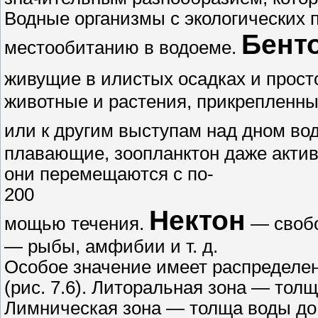
Водные организмы с экологических 
Бент
местообитанию в водоеме.
живущие в илистых осадках и прост
животные и растения, прикрепленны
или к другим выступам над дном во
плавающие, зоопланктон даже актив
они перемещаются с по-
200
Нектон
мощью течения.
— свобо
— рыбы, амфибии и т. д.
Особое значение имеет распределен
(рис. 7.6). Литоральная зона — толщ
Лимническая зона — толща воды до г