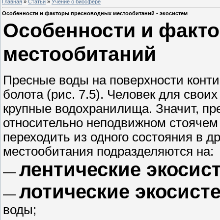
Главная
»
Статьи
»
Учение о биосфере
Особенности и факторы пресноводных местообитаний - экосистем
Особенности и факт
местообитаний
Пресные воды на поверхности контин
болота (рис. 7.5). Человек для свои
крупные водохранилища. Значит, пр
относительно неподвижном стоячем
переходить из одного состояния в д
местообитания подразделяются на:
лентические экосис
—
лотические экосист
—
воды;