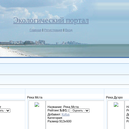
Экологический портал
Главная
|
Регистрация
|
Вход
Река Мста
Река Дуэро
т
Название: Река Мста
Н
Рейтинг:
5.0
/
1
|
Р
Добавил:
Kofus
Д
Категория
К
Размер:913x600
Р