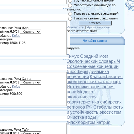
Изучаю экологию в школе.
Учавствую в олимпиаде по
экологии.
Просто увлекаюсь экологией.
Никак не связан с экологией
Результаты
|
Архив опросов
азвание: Река Жер
Всего ответов:
4346
ейтинг:
0.0
/
0
|
обавил:
Kofus
атегория
Читайте также:
азмер:1500x1125
загрузка...
Тимус
Средний мозг
Экологический словарь Ч
Современные концепции
биосферы
динамика
популяций
Классификация
азвание: Река Ханган
экологических катастроф.
ейтинг:
0.0
/
0
|
Источники загрязнения
обавил:
Kofus
атегория
почв
Медико-
азмер:800x600
экологическая
характеристика сибирских
регионов РФ
Стабильность
и устойчивость экосистем
Очистка воды
гипохлоритом натрия.
азвание: Река Тайн
ейтинг:
0.0
/
0
|