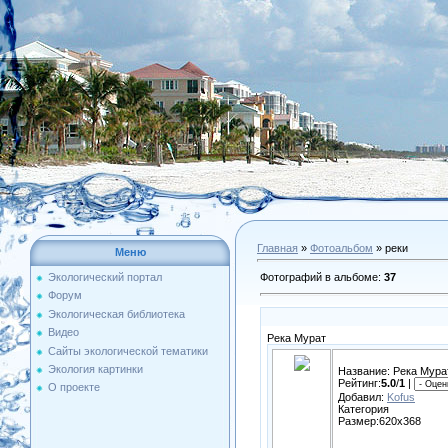
Главная
»
Фотоальбом
» реки
Меню
Фотографий в альбоме
:
37
Экологический портал
Форум
Экологическая библиотека
Видео
Река Мурат
Сайты экологической тематики
Экология картинки
Название: Река Мура
Рейтинг:
5.0
/
1
|
О проекте
Добавил:
Kofus
Категория
Размер:620x368