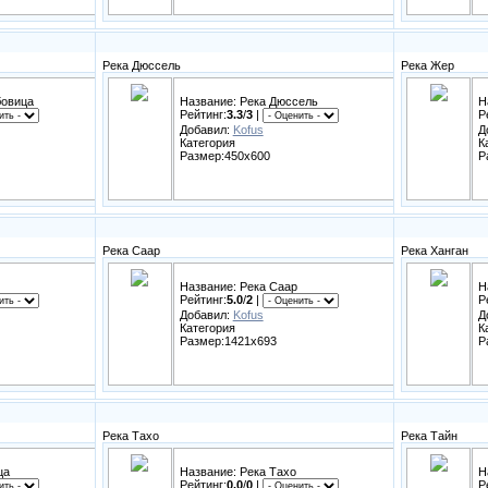
Река Дюссель
Река Жер
бовица
Название: Река Дюссель
Н
Рейтинг:
3.3
/
3
|
Р
Добавил:
Kofus
Д
Категория
К
Размер:450x600
Р
Река Саар
Река Ханган
Название: Река Саар
Н
Рейтинг:
5.0
/
2
|
Р
Добавил:
Kofus
Д
Категория
К
Размер:1421x693
Р
Река Тахо
Река Тайн
ца
Название: Река Тахо
Н
Рейтинг:
0.0
/
0
|
Р