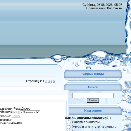
Суббота, 08.08.2026, 05:07
Приветствую Вас
Гость
Форма входа
Страницы
:
1
2
3
4
»
Поиск
азвание: Река Дуэро
Наш опрос
ейтинг:
3.0
/
1
|
обавил:
Kofus
Как вы связаны экологией ?
атегория
Работаю экологом.
азмер:640x480
Учусь в институте на эколога.