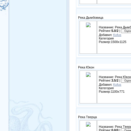
Река Дымбовица
Название: Река Дым
Рейтинг:
5.0
/
2
|
Добавил:
Kofus
Категория
Размер:1500x1125
Река Юкон
Название: Река Юкон
Рейтинг:
3.5
/
2
|
Добавил:
Kofus
Категория
Размер:1100x771
Река Тверца
Название: Река Твер
Рейтинг:
0.0
/
0
|