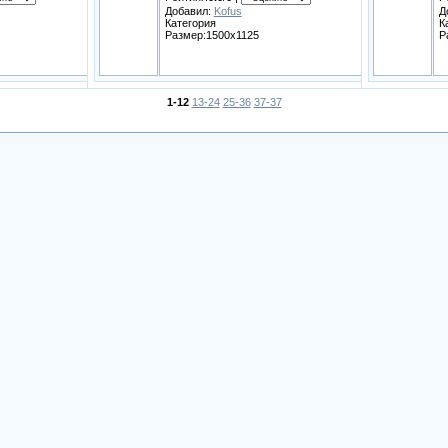
Добавил:
Kofus
Д
Категория
К
Размер:1500x1125
Р
1-12
13-24
25-36
37-37