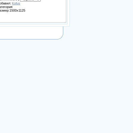
обавил:
Kofus
атегория
азмер:1500x1125