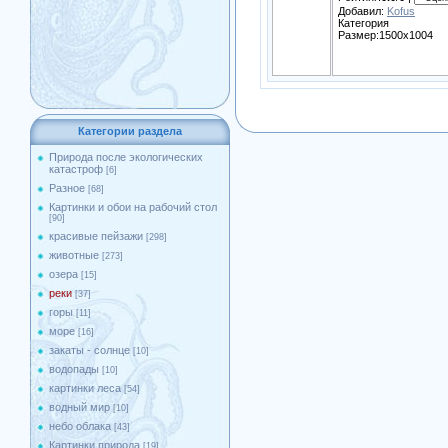
Добавил:
Kofus
Категория
Размер:1500x1004
Категории раздела
Природа после экологических
катастроф
[6]
Разное
[68]
Картинки и обои на рабочий стол
[90]
красивые пейзажи
[298]
животные
[273]
озера
[15]
реки
[37]
горы
[11]
море
[16]
закаты - солнце
[10]
водопады
[10]
картинки леса
[54]
водный мир
[10]
небо облака
[43]
Картинки природа
[19]