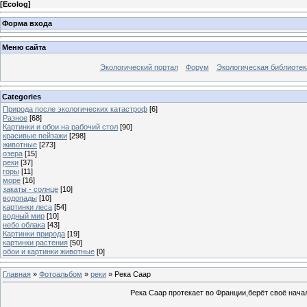
[
Ecolog
]
Форма входа
Меню сайта
Экологический портал
Форум
Экологическая библиотек
Categories
Природа после экологических катастроф
[6]
Разное
[68]
Картинки и обои на рабочий стол
[90]
красивые пейзажи
[298]
животные
[273]
озера
[15]
реки
[37]
горы
[11]
море
[16]
закаты - солнце
[10]
водопады
[10]
картинки леса
[54]
водный мир
[10]
небо облака
[43]
Картинки природа
[19]
картинки растения
[50]
обои и картинки животные
[0]
Главная
»
Фотоальбом
»
реки
» Река Саар
Река Саар протекает во Франции,берёт своё нача