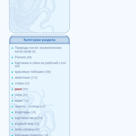
Категории раздела
Природа после экологических
катастроф
[6]
Разное
[68]
Картинки и обои на рабочий стол
[90]
красивые пейзажи
[298]
животные
[273]
озера
[15]
реки
[37]
горы
[11]
море
[16]
закаты - солнце
[10]
водопады
[10]
картинки леса
[54]
водный мир
[10]
небо облака
[43]
Картинки природа
[19]