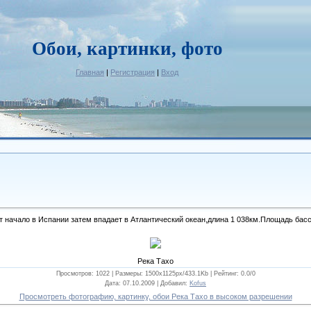
Обои, картинки, фото
Главная
|
Регистрация
|
Вход
т начало в Испании затем впадает в Атлантический океан,длина 1 038км.Площадь басс
Река Тахо
Просмотров: 1022 |
Размеры
: 1500x1125px/433.1Kb |
Рейтинг
: 0.0/0
Дата
: 07.10.2009 |
Добавил
:
Kofus
Просмотреть фотографию, картинку, обои Река Тахо в высоком разрешении