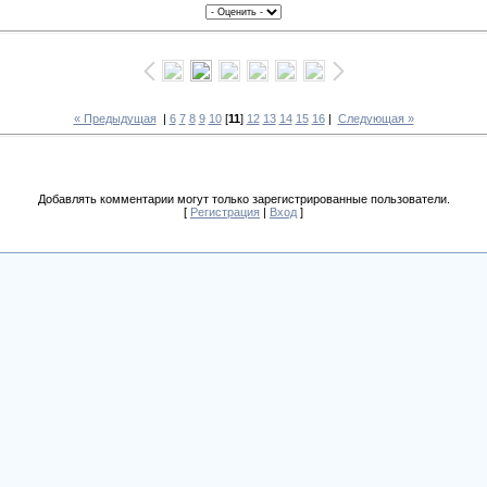
« Предыдущая
|
6
7
8
9
10
[
11
]
12
13
14
15
16
|
Следующая »
Добавлять комментарии могут только зарегистрированные пользователи.
[
Регистрация
|
Вход
]