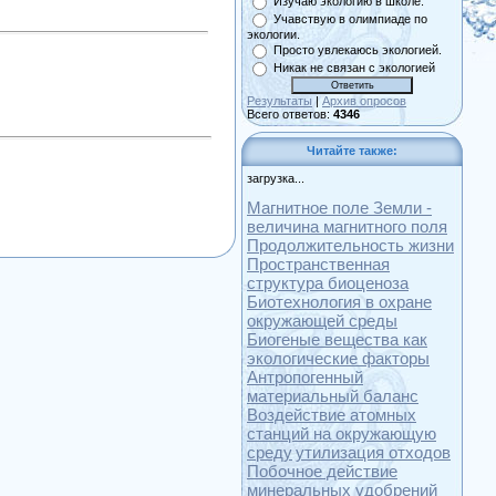
Изучаю экологию в школе.
Учавствую в олимпиаде по
экологии.
Просто увлекаюсь экологией.
Никак не связан с экологией
Результаты
|
Архив опросов
Всего ответов:
4346
Читайте также:
загрузка...
Магнитное поле Земли -
величина магнитного поля
Продолжительность жизни
Пространственная
структура биоценоза
Биотехнология в охране
окружающей среды
Биогеные вещества как
экологические факторы
Антропогенный
материальный баланс
Воздействие атомных
станций на окружающую
среду
утилизация отходов
Побочное действие
минеральных удобрений