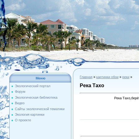
Главная
»
картинки обои
»
реки
»
Меню
Река Тахо
Экологический портал
Форум
Экологическая библиотека
Река Тахо,берё
Видео
Сайты экологической тематики
Экология картинки
О проекте