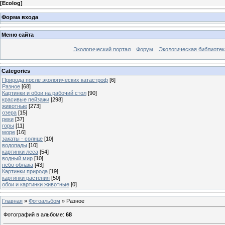
[
Ecolog
]
Форма входа
Меню сайта
Экологический портал
Форум
Экологическая библиотек
Categories
Природа после экологических катастроф
[6]
Разное
[68]
Картинки и обои на рабочий стол
[90]
красивые пейзажи
[298]
животные
[273]
озера
[15]
реки
[37]
горы
[11]
море
[16]
закаты - солнце
[10]
водопады
[10]
картинки леса
[54]
водный мир
[10]
небо облака
[43]
Картинки природа
[19]
картинки растения
[50]
обои и картинки животные
[0]
Главная
»
Фотоальбом
» Разное
Фотографий в альбоме
:
68