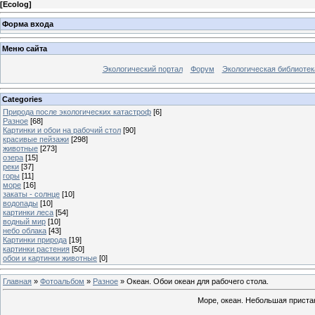
[
Ecolog
]
Форма входа
Меню сайта
Экологический портал
Форум
Экологическая библиотек
Categories
Природа после экологических катастроф
[6]
Разное
[68]
Картинки и обои на рабочий стол
[90]
красивые пейзажи
[298]
животные
[273]
озера
[15]
реки
[37]
горы
[11]
море
[16]
закаты - солнце
[10]
водопады
[10]
картинки леса
[54]
водный мир
[10]
небо облака
[43]
Картинки природа
[19]
картинки растения
[50]
обои и картинки животные
[0]
Главная
»
Фотоальбом
»
Разное
» Океан. Обои океан для рабочего стола.
Море, океан. Небольшая пристан