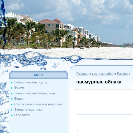
Главная
»
картинки обои
»
Разное
»
Меню
пасмурные облака
Экологический портал
Форум
Экологическая библиотека
Видео
Сайты экологической тематики
Экология картинки
О проекте