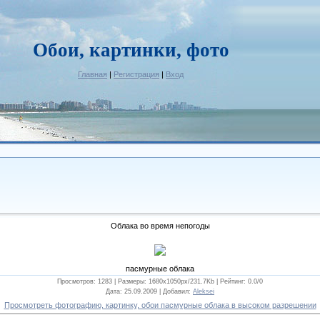
Обои, картинки, фото
Главная
|
Регистрация
|
Вход
Облака во время непогоды
пасмурные облака
Просмотров: 1283 |
Размеры
: 1680x1050px/231.7Kb |
Рейтинг
: 0.0/0
Дата
: 25.09.2009 |
Добавил
:
Aleksei
Просмотреть фотографию, картинку, обои пасмурные облака в высоком разрешении