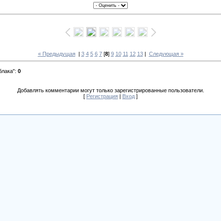
« Предыдущая
|
3
4
5
6
7
[
8
]
9
10
11
12
13
|
Следующая »
блака"
:
0
Добавлять комментарии могут только зарегистрированные пользователи.
[
Регистрация
|
Вход
]