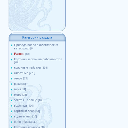
Категории раздела
Природа после экологических
катастроф
[6]
Разное
[68]
Картинки и обои на рабочий стол
[90]
красивые пейзажи
[298]
животные
[273]
озера
[15]
реки
[37]
горы
[11]
море
[16]
закаты - солнце
[10]
водопады
[10]
картинки леса
[54]
водный мир
[10]
небо облака
[43]
Картинки природа
[19]