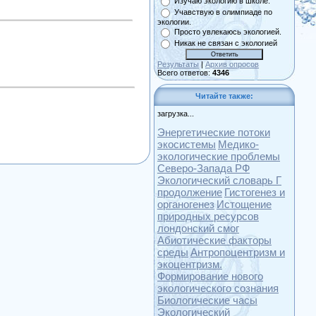
Изучаю экологию в школе.
Учавствую в олимпиаде по
экологии.
Просто увлекаюсь экологией.
Никак не связан с экологией
Результаты
|
Архив опросов
Всего ответов:
4346
Читайте также:
загрузка...
Энергетические потоки
экосистемы
Медико-
экологические проблемы
Северо-Запада РФ
Экологический словарь Г
продолжение
Гистогенез и
органогенез
Истощение
природных ресурсов
лондонский смог
Абиотические факторы
среды
Антропоцентризм и
экоцентризм.
Формирование нового
экологического сознания
Биологические часы
Экологический