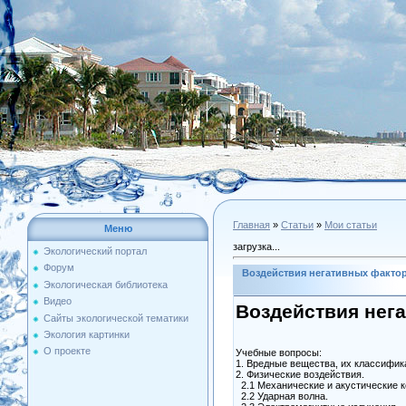
Главная
»
Статьи
»
Мои статьи
Меню
загрузка...
Экологический портал
Форум
Воздействия негативных фактор
Экологическая библиотека
Видео
Воздействия нега
Сайты экологической тематики
Экология картинки
О проекте
Учебные вопросы:
1. Вредные вещества, их классифик
2. Физические воздействия.
2.1 Механические и акустические к
2.2 Ударная волна.