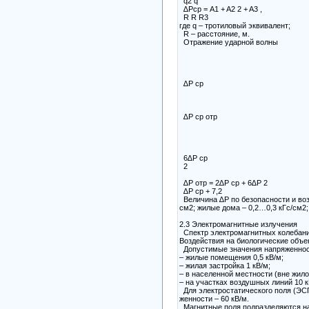
q2 q
∆Pср = A1 + A2 2 + A3 ,
R R R3
где q – тротиловый эквивалент;
R – расстояние, м.
Отражение ударной волны
∆Р ср
∆Р ср отр
6∆Р ср
2
∆Р отр = 2∆Р ср + 6∆Р 2
∆Р ср + 7,2
Величина ∆Р по безопасности и возд
см2; жилые дома – 0,2…0,3 кГс/см2
2.3 Электромагнитные излучения
Спектр электромагнитных колебаний
Воздействия на биологические объ
Допустимые значения напряженнос
– жилые помещения 0,5 кВ/м;
– жилая застройка 1 кВ/м;
– в населенной местности (вне жилой
– на участках воздушных линий 10 к
Для электростатического поля (ЭС
женности – 60 кВ/м.
Магнитные поля подразделяются на