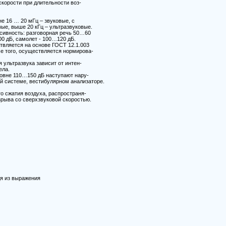
корости при длительности воз-
е 16 … 20 мГц – звуковые, с
вые, выше 20 кГц – ультразвуковые.
ивность: разговорная речь 50…60
00 дБ, самолет - 100…120 дБ.
вляется на основе ГОСТ 12.1.003
роме того, осуществляется нормирова-
ультразвука зависит от интен-
ела.
овне 110…150 дБ наступают нару-
й системе, вестибулярном анализаторе.
о сжатия воздуха, распространя-
зрыва со сверхзвуковой скоростью.
я из выражения