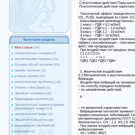
Слезоточивые действия Пары кисло
Психотическое действие наркотики
Токсический эффект определяется 
(DL, PL50), выводящие из строя: (СL
Классификация производственных 
1 класс – ПДК < 0,1 м2/м3;
2 класс – ПДК 0,1 – 1,0 м2/м3;
3 класс – ПДК 1,1 – 10 м2/м3;
4 класс – ПДК > 10 м2/м3;
При оценке воздействия токсичных
Категории раздела
эффект сенсибилизации – повторно
фект, чем предыдущее.
Мои статьи
[156]
При воздействии «n» вредных веще
экологические словари
С1 С2 С3 Сn
[47]
+ + + …… + <= 1
экологические термины
[111]
ПДК1 ПДК2 ПДК3 ПДКn
Основы общей экологии
[361]
законы экологии
[12]
2. Физические воздействия.
2.1 Механические и акустические во
ученые экологи
[54]
Вибрации.
экологические проблемы
Воздействия вибраций на человека
[145]
– по способу передачи колебаний,
Учение о биосфере
[31]
– по направлению действий,
Экология человека
[129]
8
Прикладная экология
[94]
Экологическая защита и охрана
– по временной характеристике.
окружающей среды
[223]
Вибрационная патология занимает 
экологическое право
[23]
профессиональных заболеваний. Ги
регламентируют документы ГОСТ 12
Экология и общество
[64]
безопасность», СН – 2.2. 4/2.1.8. 5
медицинская экология
При оценке воздействия вибраций 
[30]
виброускорение
растения
[19]
V6 = V480√ 480/Т,