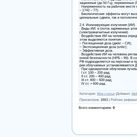
зационные (до 50 Гц), переменные 
Напряженность на рабочем месте н
– 1742 – 77).
Биологические эффекты могут вызы
циональные сдвиги, так и патологич
2.4. Ионизирующие излучения (ИИ)
Виды ИИ: α (поток заряженных атомо
(электромагнитные излучения).
Воздействие ИИ на человека опред
этом выделяются понятия:
– Поглощенная доза (дж/кг – СИ);
– Экспозиционная доза (кл/кг);
– Эффективная доза.
Воздействие ИИ на человека регла
онной безопасности (НРБ – 99). В с
РФ подразделяется на персонал и пр
рии облучаемых устанавливаются Д
При однократном облучении лучева
I ст. 100 – 200 рад;
II ст. 200 – 400 рад;
III ст. 400 – 600 рад;
IV ст. > 600 рад.
Категория
:
Мои статьи
|
Добавил
:
Ale
Просмотров
:
2883
|
Рейтинг реферат
Всего комментариев
:
0