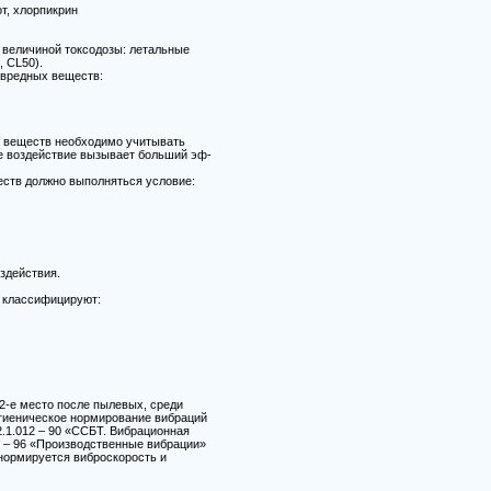
т, хлорпикрин
величиной токсодозы: летальные
, СL50).
вредных веществ:
 веществ необходимо учитывать
е воздействие вызывает больший эф-
ств должно выполняться условие:
здействия.
 классифицируют:
2-е место после пылевых, среди
гиеническое нормирование вибраций
.1.012 – 90 «ССБТ. Вибрационная
56 – 96 «Производственные вибрации»
нормируется виброскорость и