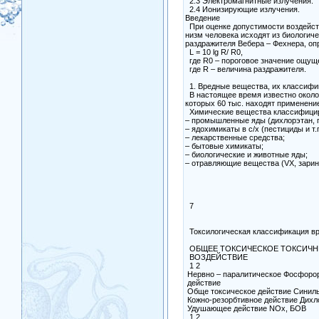
2.3 Электромагнитные излучения.
2.4 Ионизирующие излучения.
Введение
При оценке допустимости воздейст
низм человека исходят из биологиче
раздражителя Вебера – Фехнера, оп
L = 10 lg R/ R0,
где R0 – пороговое значение ощущ
где R – величина раздражителя.
1. Вредные вещества, их классифи
В настоящее время известно около 
которых 60 тыс. находят применение
Химические вещества классифици
– промышленные яды (дихлорэтан, пр
– ядохимикаты в с/х (пестициды и т.п
– лекарственные средства;
– бытовые химикаты;
– биологические и животные яды;
– отравляющие вещества (VX, зарин и
7
Токсилогическая классификация в
ОБЩЕЕ ТОКСИЧЕСКОЕ ТОКСИЧН
ВОЗДЕЙСТВИЕ
1 2
Нервно – паралитическое Фосфоро
действие
Обще токсическое действие Синильн
Кожно-резорбтивное действие Дихло
Удушающее действие NОx, БОВ
1 2