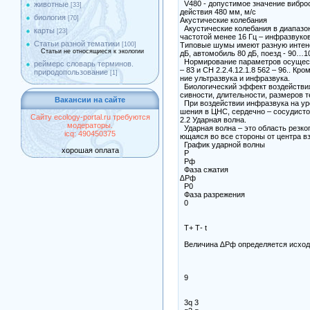
V480 - допустимое значение виброс
животные
[33]
действия 480 мм, м/с
биология
[70]
Акустические колебания
Акустические колебания в диапазон
карты
[23]
частотой менее 16 Гц – инфразвуко
Статьи разной тематики
Типовые шумы имеют разную интенс
[100]
Статьи не относящиеся к экологии
дБ, автомобиль 80 дБ, поезд - 90…1
Нормирование параметров осущест
реймерс словарь терминов.
– 83 и СН 2.2.4.12.1.8 562 – 96.. К
природопользование
[1]
ние ультразвука и инфразвука.
Биологический эффект воздействия 
сивности, длительности, размеров т
Вакансии на сайте
При воздействии инфразвука на ур
шения в ЦНС, сердечно – сосудисто
Сайту ecology-portal.ru требуются
2.2 Ударная волна.
модераторы.
Ударная волна – это область резког
icq: 490450375
ющаяся во все стороны от центра в
График ударной волны
хорошая оплата
Р
Рф
Фаза сжатия
∆Рф
Р0
Фаза разрежения
0
Т+ Т- t
Величина ∆Рф определяется исход
9
3q 3