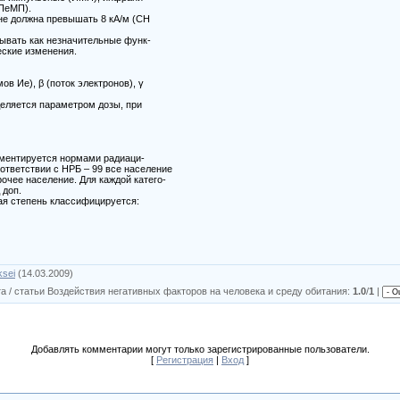
(ПеМП).
е должна превышать 8 кА/м (СН
вать как незначительные функ-
еские изменения.
в Ие), β (поток электронов), γ
еляется параметром дозы, при
ментируется нормами радиаци-
оответствии с НРБ – 99 все население
очее население. Для каждой катего-
 доп.
я степень классифицируется:
ksei
(14.03.2009)
а / статьи Воздействия негативных факторов на человека и среду обитания
:
1.0
/
1
|
Добавлять комментарии могут только зарегистрированные пользователи.
[
Регистрация
|
Вход
]