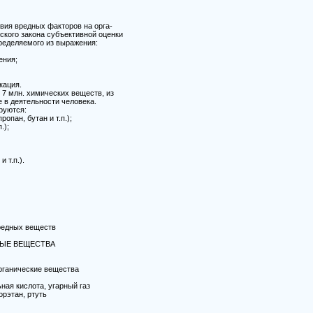
вия вредных факторов на орга-
ского закона субъективной оценки
ределяемого из выражения:
ения;
кация.
7 млн. химических веществ, из
 в деятельности человека.
руются:
опан, бутан и т.п.);
.);
 т.п.).
редных веществ
ЫЕ ВЕЩЕСТВА
рганические вещества
ая кислота, угарный газ
рэтан, ртуть