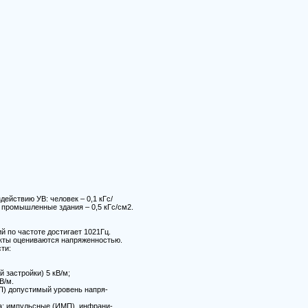
ействию УВ: человек – 0,1 кГс/
; промышленные здания – 0,5 кГс/см2.
 по частоте достигает 1021Гц.
екты оцениваются напряженностью.
ти:
 застройки) 5 кВ/м;
В/м.
П) допустимый уровень напря-
: импульсные (ИМП), инфрани-