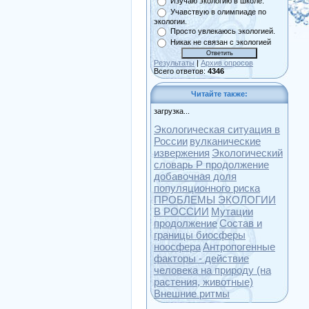
Изучаю экологию в школе.
Учавствую в олимпиаде по
экологии.
Просто увлекаюсь экологией.
Никак не связан с экологией
Результаты
|
Архив опросов
Всего ответов:
4346
Читайте также:
загрузка...
Экологическая ситуация в
России
вулканические
извержения
Экологический
словарь Р продолжение
добавочная доля
популяционного риска
ПРОБЛЕМЫ ЭКОЛОГИИ
В РОССИИ
Мутации
продолжение
Состав и
границы биосферы
ноосфера
Антропогенные
факторы - действие
человека на природу (на
растения, животные)
Внешние ритмы