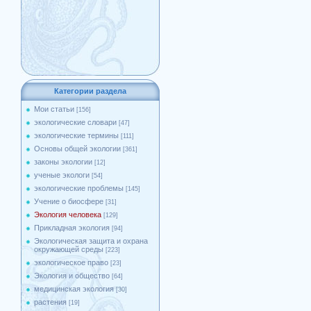
Категории раздела
Мои статьи
[156]
экологические словари
[47]
экологические термины
[111]
Основы общей экологии
[361]
законы экологии
[12]
ученые экологи
[54]
экологические проблемы
[145]
Учение о биосфере
[31]
Экология человека
[129]
Прикладная экология
[94]
Экологическая защита и охрана
окружающей среды
[223]
экологическое право
[23]
Экология и общество
[64]
медицинская экология
[30]
растения
[19]