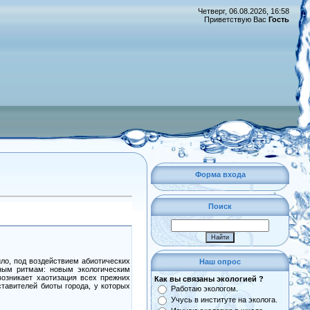
Четверг, 06.08.2026, 16:58
Приветствую Вас
Гость
Форма входа
Поиск
ло, под воздействием абиотических
Наш опрос
дным ритмам: новым экологическим
возникает хаотизация всех прежних
Как вы связаны экологией ?
тавителей биоты города, у которых
Работаю экологом.
Учусь в институте на эколога.