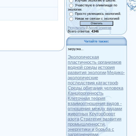
Изучаю экологию в школе.
Учавствую в олимпиаде по
экологии.
Просто увлекаюсь экологией.
Никак не связан с экологией
Результаты
|
Архив опросов
Всего ответов:
4346
Читайте также:
загрузка...
Экологическая
пластичность организмов
водной среды
история
развития экологии
Медико-
экологические
последствия катастроф
Среды обитания человека
Канцерогенность
Клеточная теория
взаимоотношения видов -
отношения между видами
животных
Кругооборот
азота
Стратегия развития
промышленности,
энергетики и борьба с
загрязнениями