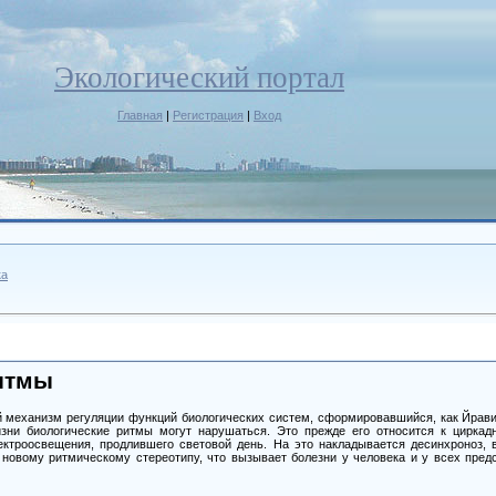
Экологический портал
Главная
|
Регистрация
|
Вход
ка
итмы
механизм регуляции функций биологических систем, сформировавшийся, как Йрави
изни биологические ритмы могут нарушаться. Это прежде его относится к цирка
ктроосвещения, продлившего световой день. На это накладывается десинхроноз, 
 новому ритмическому стереотипу, что вызывает болезни у человека и у всех предс