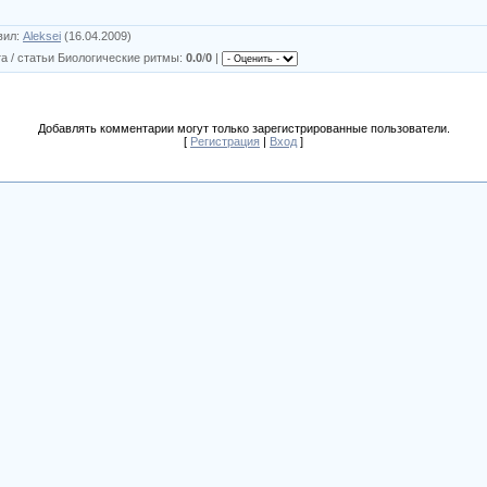
вил
:
Aleksei
(16.04.2009)
а / статьи Биологические ритмы
:
0.0
/
0
|
Добавлять комментарии могут только зарегистрированные пользователи.
[
Регистрация
|
Вход
]