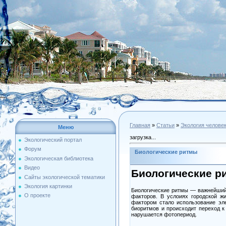
Главная
»
Статьи
»
Экология челове
Меню
загрузка...
Экологический портал
Форум
Биологические ритмы
Экологическая библиотека
Видео
Биологические р
Сайты экологической тематики
Экология картинки
Биологические ритмы — важнейший 
О проекте
факторов. В услоиях городской ж
фактором стало использование эле
биоритмов и происходит переход к
нарушается фотопериод.