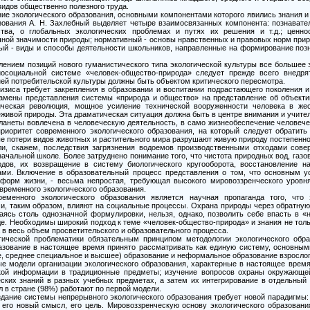
видов общественно полезного труда.
ие экологического образования, основными компонентами которого явились знания и
зования А. Н. Захлебный выделяет четыре взаимосвязанных компонента: познавате
тва, о глобальных экологических проблемах и путях их решения и т.д.; ценно
чной значимости природы; нормативный - основы нравственных и правовых норм прир
ый - виды и способы деятельности школьников, направленные на формирование поз
ением позиций нового гуманистического типа экологической культуры все большее 
осоциальной системе «человек-общество-природа» следует прежде всего внедря
ней потребительской культуры должны быть объектом критического пересмотра.
кризиса требует закрепления в образовании и воспитании подрастающего поколения 
замены представления системы «природа и общество» на представление об объект
ическая революция, мощное усиление технической вооруженности человека в ж
еживой природы. Эта драматическая ситуация должна быть в центре внимания и учите
ланеты вовлечена в человеческую деятельность, в само жизнеобеспечение человече
иоритет современного экологического образования, на который следует обратить
е потери видов животных и растительного мира разрушают живую природу постепенно.
ли, скажем, последствия загрязнения водоемов производственными отходами сове
ачальной школе. Более затруднено понимание того, что чистота природных вод, газ
дов, их возвращение в систему биологического кругооборота, восстановление
ми. Включение в образовательный процесс представления о том, что основным 
форм жизни, - весьма непростая, требующая высокого мировоззренческого уровня
временного экологического образования.
еменного экологического образования является научная пропаганда того, что 
 и, таким образом, влияют на социальные процессы. Охрана природы через обратную
аясь столь однозначной формулировки, нельзя, однако, позволить себе впасть в «
е. Необходимы широкий подход к теме «человек-общество-природа» и знания не толь
 в весь объем просветительского и образовательного процесса.
гической проблематики обязательным принципом методологии экологического обра
азование в настоящее время принято рассматривать как единую систему, основны
, среднее специальное и высшее) образование и неформальное образование взрослог
ые модели организации экологического образования, характерные в настоящее врем
кой информации в традиционные предметы; изучение вопросов охраны окружающ
ских знаний в разных учебных предметах, а затем их интегрирование в отдельный
 в стране (98%) работают по первой модели.
оздание системы непрерывного экологического образования требует новой парадигмы: 
 его новый смысл, его цель. Мировоззренческую основу экологического образован