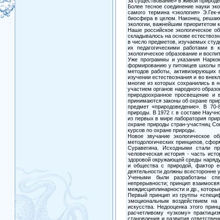
за существование» в живой природе
Более тесное соединение науки эк
самого термина «экология» Э.Гек-
биосфера в целом. Наконец, решающ
экологии, важнейшим приоритетом к
Наше российское экологическое о
складывалось на основе естествозн
в число предметов, изучаемых студе
их педагогическими работами в 
экологическое образование и воспи
Уже программы и указания Нарком
формированию у питомцев школы по
методов работы, активизирующих 
изучении естествознания и во внек
многие из которых сохранились в н
участием органов народного образо
природоохранное просвещение и 
принимаются законы об охране при
предмет «природоведение». В 70-
природы. В 1972 г. в составе Науч
из первых в мире лаборатория при
охране природы стран-участниц Со
курсов по охране природы.
Новое звучание экологическое об
методологических принципов, сформу
Суравегина. Исходными стали пр
человеческая история - часть ист
здоровой окружающей среды наряду 
и общества с природой, фактор е
деятельности должны всесторонне у
Учеными были разработаны спец
непрерывности; принцип взаимосвяз
междисциплинарности и др., которы
Первый принцип из группы «специф
эмоциональным воздействием на 
искусства. Недооценка этого принц
расчетливому «узкому» практициз
становления и развития ответстве