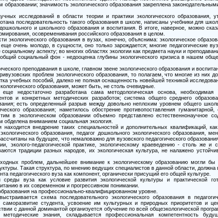
 образовании; значимость экологического образования закреплена законодательным
учных исследований в области теории и практики экологического образования, у
ботана последовательность такого образования в школе, написаны учебники для шко
 дошкольного и школьного образования и воспитания. В итоге, наверное, можно сказ
мирования, осовременивания российского образования в целом.
ти экологического образования в вузах, конечно, объяснима: экологическое образо
 еще очень молодо, в сущности, оно только зарождается; многие педагогические в
ее социальному аспекту; во многих областях экологии как предмета науки и преподава
 общий социальный фон - недооценка глубины экологического кризиса в нашем обще
ческого преподавания в школе, главном звене экологического образования и воспитан
ривузовских проблем экологического образования, то полагаем, что многие из них 
тка учебных пособий, далеко не полная оснащенность новейшей техникой исследован
кологического образования, может быть, не столь очевидные.
о еще недостаточно разработана сама методологическая основа, необходимая
ентов и конкретных методических разработок; система общего среднего образов
вания; есть определенный разрыв между довольно неплохим уровнем общего школь
ического образования; наметилось обострение противопоставления гуманитарной,
 этим в экологическом образовании объемно представлено естественнонаучное со
ом обделена вниманием социальная экология.
 находится внедрение таких специальностей и дополнительных квалификаций, как
 экологического образования, педагог дошкольного экологического образования, ме
 рассчитаны на будущее, что немаловажно для вузовского педагогического образовани
ии, эколого-педагогической практике, экологическому краеведению - столь же и 
ваются традиции разных народов, их экологическая культура, не налажено устойчи
ходных проблем, дальнейшее внимание к экологическому образованию могли бы
уктуры. Такая структура, по мнению ведущих специалистов в данной области, должна 
нта педагогического вуза как компонент, органически присущий его общей культуре.
й среды вуза как условие развития экологической культуры и практической го
питанию в их современном и прогрессивном понимании.
я образования на профессионально-квалифицированном уровне.
выстраивается схема последовательного экологического образования в педагоги
и саморазвитие студента, усвоение им культурных и природных приоритетов и це
твии с данной доминантой организуется обучение по всей общеэкологической прогр
методические знания, складывается профессиональная компетентность будущ