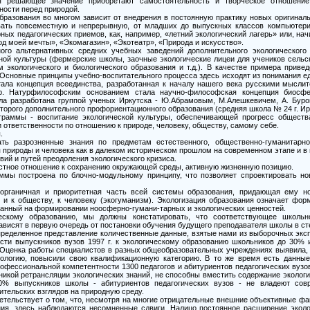
 решающее значение приобретают самостоятельность и творческое отношение 
ности перед природой.
бразования во многом зависит от внедрения в постоянную практику новых оригинал
вать повсеместную и непрерывную, от младших до выпускных классов компьютериз
ых педагогических приемов, как, например, «летний экологический лагерь» или, на
ород моей мечты», «Экомагазин», «Экотеатр», «Природа и искусство».
го альтернативных средних учебных заведений дополнительного экологического
ой культуры (фермерские школы, заочные экологические лицеи для учеников сельск
экологического и биологического образования и т.д.). В качестве примера прив
Основные принципы учебно-воспитательного процесса здесь исходят из понимания ед
ала концепция всеединства, разработанная к началу нашего века русскими мысли
др. Натурфилософским основанием стала научно-философская концепция биосф
ла разработана группой ученых Иркутска - Ю.Абрамовым, М.Алешкевичем, А. Буро
торого дополнительного профориентационного образования (средняя школа № 24 г. Ир
граммы - воспитание экологической культуры, обеспечивающей прогресс обществ
 ответственности по отношению к природе, человеку, обществу, самому себе.
.
ть разрозненные знания по предметам естественного, общественно-гуманитарн
природы и человека как в далеком историческом прошлом на современном этапе и в п
вий и путей преодоления экологического кризиса.
стное отношение к сохранению окружающей среды, активную жизненную позицию.
аммы построена по блочно-модульному принципу, что позволяет спроектировать но
 органичная и приоритетная часть всей системы образования, придающая ему 
о и к обществу, к человеку (экогуманизм). Экологизация образования означает фо
ванный на формировании ноосферно-гумани-тарных и экологических ценностей.
ескому образованию, мы должны констатировать, что соответствующее школьн
ависят в первую очередь от постановки обучения будущего преподавателя школы в сте
пределенное представление количественные данные, взятые нами из выборочных экс
ности выпускников вузов 1997 г. к экологическому образованию школьников до 30% 
 Оценка работы специалистов в разных общеобразовательных учреждениях выявила, ч
ологию, повысили свою квалификационную категорию. В то же время есть данные 
офессиональной компетентности 1300 педагогов и абитуриентов педагогических вузов
никой ретрансляции экологических знаний, не способны вместить содержание эколог
0% выпускников школы - абитуриентов педагогических вузов - не владеют совр
тельских взглядов на природную среду.
етельствует о том, что, несмотря на многие отрицательные внешние объективные фа
ния, здесь наблюдаются несомненные сдвиги. Налицо постоянное расширение эколо