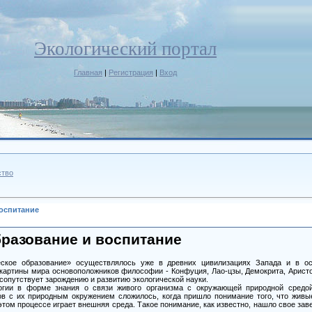
Экологический портал
Главная
|
Регистрация
|
Вход
ство
оспитание
бразование и воспитание
ское образование» осуществлялось уже в древних цивилизациях Запада и в ос
артины мира основоположников философии - Конфуция, Лао-цзы, Демокрита, Аристо
сопутствует зарождению и развитию экологической науки.
огии в форме знания о связи живого организма с окружающей природной средо
ов с их природным окружением сложилось, когда пришло понимание того, что жив
ом процессе играет внешняя среда. Такое понимание, как известно, нашло свое зав