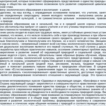
оцентрический, которые позволяют сформировать представления о единстве природы и
роды и общества как единственно возможном пути развития современной цивилизац
ской этики.
ену экологического образования и воспитания - к школе.
агогики, на наш взгляд, с оправданным основанием полагают, что учителю, заня
ою определенную сверхзадачу: знания молодого человека - выпускника школы 
с экологической культурой, с ее гуманистически цельным экономическим, правов
к природе.
иативном образовании как в начальной, так и в средней школе хорошо соотно
 эти обстоятельства требуют от самого учителя и от его ученика творческого отношен
тветственности человека перед природой.
скник школы входил во взрослую трудовую жизнь, имея устойчивые ценностные устан
ваивал, что можно, а что нельзя позволять себе и при производственных и при обыч
я стесняться высокого стиля изложения своего предмета, донося до сознания учен
чным благополучием и благополучием его близких, но и всего человечества. Эмоци
 и совсем юного, - непременный элемент всей системы экологического просвещения, о
ия дошкольное воспитание является его первой ступенью. На этой ступени у дош
, выработка простейших практических навыков, осознание элементарных проблем ок
закрепление и развитие знаний об окружающей природной и социальной среде, п
ание ведется строго, логично, обязательны также образные формы обучения, обращ
ладываются основы экологической культуры, целостного представления о природе,
одимость ее охраны, усваиваются нормы поведения в окружающей среде и навыки эл
аемый в начальной школе (родной язык, рисование, музыка, трудовая подготов
ащает и помогает развивать навыки общения с природными объектами. В средн
тся теме «Естествознание» с привлечением задач по экологии, игр, а также некото
дуется развивать «экологизированные» нравственные ценности, доступные подрост
т) является формирование позитивного отношения к окружающей среде. Это происход
зучении интегрированных курсов «Здоровье и окружающая среда», «Биосфера и чело
 «Охрана окружающей среды» закрепляется и совершенствуется нравственная ориент
сновы диалектического понимания единства природы и общества, а охрана природы
 формируется современное мировоззрение, строящееся на интегративных знаниях о
оведении, основанном на убежденности в необходимости охраны природной среды. Важ
ческому образованию обращают также внимание на планируемую последовательность
ормируется примерно и в общем виде таким образом: выяснение конкретного опы
овения и развития экологической проблемы; формирование проблемы в современн
 правовых и этических норм общения человека с природой и соответствующая этому 