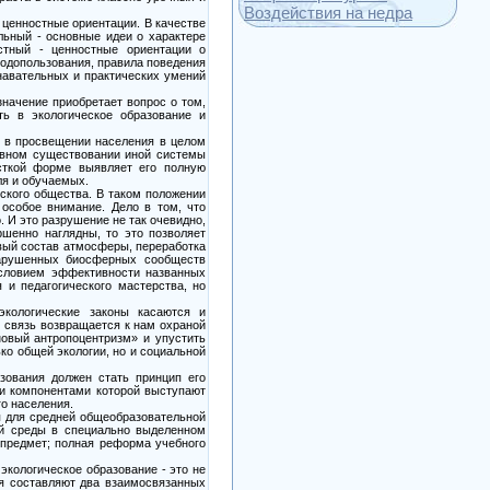
Воздействия на недра
 ценностные ориентации. В качестве
льный - основные идеи о характере
стный - ценностные ориентации о
одопользования, правила поведения
навательных и практических умений
значение приобретает вопрос о том,
ть в экологическое образование и
и в просвещении населения в целом
ивном существовании иной системы
есткой форме выявляет его полную
ля и обучаемых.
ского общества. В таком положении
 особое внимание. Дело в том, что
 И это разрушение не так очевидно,
ршенно наглядны, то это позволяет
овый состав атмосферы, переработка
 нарушенных биосферных сообществ
условием эффективности названных
 и педагогического мастерства, но
экологические законы касаются и
 связь возвращается к нам охраной
новый антропоцентризм» и упустить
ко общей экологии, но и социальной
зования должен стать принцип его
ми компонентами которой выступают
о населения.
я для средней общеобразовательной
ей среды в специально выделенном
 предмет; полная реформа учебного
экологическое образование - это не
ия составляют два взаимосвязанных