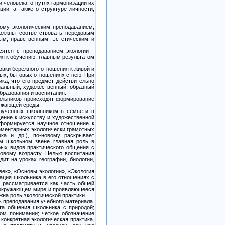
 человека, о путях гармонизации их
ии, а также о структуре личности,
тому экологическим преподаванием,
должны соответствовать передовым
ым, нравственным, эстетическим и
сятся с преподаванием экологии -
ия к обучению, главным результатом
овки бережного отношения к живой и
ных, бытовых отношениях с нею. При
ика, что его предмет действительно
ональный, художественный, образный
бразования и воспитания.
кольников происходят формирование
ружающей среды.
олученных школьником в семье и в
ение к искусству и художественной
 формируется научное отношение к
ементарных экологически грамотных
ка и др.), по-новому раскрывает
ем школьном звене главная роль в
рых видов практического общения с
ковому возрасту. Целью воспитания
ит на уроках географии, биологии,
век», «Основы экологии», «Экология
ация школьника в его отношениях с
 рассматривается как часть общей
б окружающем мире и проявляющееся
на роль экологической практики.
 преподавания учебного материала.
та общения школьника с природой;
ом понимании; четкое обозначение
конкретная экологическая практика.