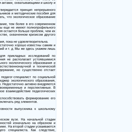
и актами, охватывающими и школу и
тверждается принцип непрерывного
льников и методические пособия для
ать, что экологическое образование
вание, тем более в его современном
узы еще не имеют полнопрофильного
ния остается больше проблем, чем их
стве, охваченном кризисом другого
ия, пока не удовлетворительна.
достаточно хорошо известны самим и
ий и т. д. Мы же здесь укажем лишь
 для прикладных исследований по
ания не располагает устоявшимися
ного экологического образования и
 естественнонаучной и технической
держание, но существенно отстает
 педагог-специалист по социальной
неджер экологического образования,
я. Недостаточно активно внедряются
своевременные и перспективные. В
вое взаимодействие педагогических
 способствовать формированию его
включать ряд элементов.
товности выпускника к школьному
ческом вузе. На начальной стадии
нностей изначально на образном и
амме. На второй стадии усваиваются
его специалиста. Как следствие,