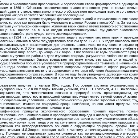
.
ологии и экологического просвещения и образования стало формироваться одноврем
келем в 1866 г. Объектом экологического знания становятся уже не только живы
ий сдвиг в становлении экологического образования происходит вместе со становл
оторой как раз является экологическое просвещение.
бразование имеет давние традиции формирования знаний о взаимоотношениях челов
ания, которое как предмет было учреждено в школах России в конце XVIII в. Затем по
нтами учительской семинарии. Усилиями таких светил отечественного естествознания,
конце XIX -начале XX в. был создан естественнонаучный фундамент экологичес
тание в нашей стране существенно эволюционировали.
проса (1924 г.) ставили перед школой задачу изучения местного края и проведе
лезных навыков в этом государственно важном деле. В 20-30-х годах началось вне
познавательную и практическую деятельность школьников по изучению и охране пр
лассной работе. В 30-е годы природоохранительные знания были включены в учебные 
еизменном виде вплоть до конца 70-х годов. В послевоенные годы принимается ряд
вания в улучшении работы в деле изучения природы, разумного и любовного отношения
воспитание молодежи быстро возрастает во всем мире, это касается и нашей с
роды; в учебном процессе усиливается природоохранительная тематика; в начальной
80-е годы особое внимание уделяется вопросам образования в сфере рациональ
но-исследовательского института содержания и методов обучения Академии педагоги
родоохранительного просвещения. В том же году была утверждена долгосрочная комп
вета экономической взаимопомощи. Новым в экологическом образовании явилась р
разование получает с начала 90-х годов. Построение системы экологического 
лированных еще в 80-х годах такими учеными, как С. Н. Глазачев, А. Н. Захлебный, 
едставления, что человечество связано с природой своим происхождением, 
ории природы; целостность природной среды выступает естественной основой жизни 
с социальными условиями - основа физического и духовного здоровья человека; тру
е изменения; изменение природной среды неизбежно, но оно имеет пределы, по
читывать проявление законов природы и др.
ифические принципы экологического образования: принцип единства познания
и глобального, национального и краеведческого подхода к анализу экологических п
е наряду с широко действующими в дидактике составили основу экологического образ
ических» ориентирует педагогов на сочетание рационального познания природы и м
ученика как непосредственного общения с окружающей природной средой, так и
ипа, считает И.Д.Зверев, приводит либо к чистому интеллектуализму, либо к бездо
му. Принцип непрерывности рассматривается как организационно-педагогическое
нного отношения к окружающей среде школьников младшего, среднего и старшего воз