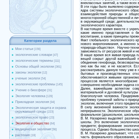
внеклассных занятий, а также всех 
В эти годы было выявлено содержан
ядра системы экологического обра
взаимодействия природы и общес
многосторонней общественной и ли
в окружающей среде; деятельностн
экологического характера.
В настоящее время вместе с укрепл
какие именно представления о би
воспитание, а какие принципы преж
Факт глобального экологического 
Категории раздела
нового миропонимания, а именно 
«природа-общество». Научно-техн
Мои статьи
[156]
зависимость от ресурсов живой и н
экологические словари
В наше время вся живая природа п
[47]
вещей сокрыт другой важнейший пр
экологические термины
[111]
обеднение генофонда, безвозвратны
оно как бы нас и не касается. Ес
Основы общей экологии
[361]
рассматривать данную тему уже в н
законы экологии
[12]
бытовых и производственных отхо
обеспечиваются живыми организма
ученые экологи
[54]
процессов является многообразие 
экологические проблемы
совершенно необходимая задача со
[145]
Далее, важнейшим аспектом совр
Учение о биосфере
[31]
материальной и духовной культуры
благополучия человека. Придержив
Экология человека
[129]
проблему гуманной заботы о природ
Прикладная экология
[94]
экологии, включения этого предмета
В силу жизненной важности эколо
Экологическая защита и охрана
непрерывности. Экологическое обр
окружающей среды
[223]
формальное (дошкольное, школьное
экологическое право
[23]
В. М. Назаренко выделяет различн
школы. Это включение экологичес
Экология и общество
[64]
предмете; формирование экологиче
медицинская экология
процесса. Однако большинство школ
[30]
В. М. Назаренко доказывает, что с
растения
[19]
часть формального образования, а