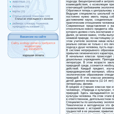
подхода: биоцентрический и антроп
животные
[33]
взаимодействия, о коэволюции при
биология
[70]
отвечающей требованиям экологиче
Обратимся теперь к центральному зв
карты
[23]
Ведущие специалисты школьной пед
Статьи разной тематики
постоянно нужно иметь перед соб
[100]
Статьи не относящиеся к экологии
достижениям науки, соединенным 
практическим отношением человека 
реймерс словарь терминов.
Современные представления о вар
природопользование
[1]
относительно нового предмета: оба
которого должно стать воспитание о
Далее, не менее важно, чтобы выпу
Вакансии на сайте
неживой природе, по-настоящему ус
этом учителю экологии никак нельз
Сайту ecology-portal.ru требуются
реально связан не только с его ли
модераторы.
подход к душе человека, пусть еще
icq: 490450375
В системе непрерывного образован
привычек гигиенического характера
хорошая оплата
В начальных классах происходит 
дошкольных учреждениях. Преподав
литературе. В этом возрасте зак
природной среде, сознается необх
действий. Каждый предмет, изуч
природоведческий материал, обог
экологическом образовании отводи
природой. В этих классах рекомен
детей данного возраста (11-14 ле
литературы, физики.
В средних и старших классах при и
человека», «Природа и культура»,
природой. Здесь закладываются о
культуры человека. На этом этапе
в ответственном, деятельностном п
Специалисты по школьному экологи
Тематически и методически это ф
ознакомление с историей возникн
трудностей в ее решении; привитие