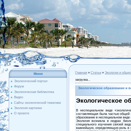
Главная
»
Статьи
»
Экология и обще
Меню
загрузка...
Экологический портал
Форум
Экологическое образование и в
Экологическая библиотека
Видео
Экологическое о
Сайты экологической тематики
Экология картинки
В неспециальном виде «экологиче
О проекте
составляющая была частью общей к
образование в неспециальном виде 
Экология возникла в недрах биол
специального изучения связей вид
важнейшую, определяющую роль в эт