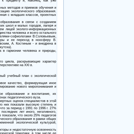
к предмету и, наконец, как уже
ьных методов и приемов обучения и
ацию экологического образования.
чиная с младших классов, проектных
 образования в связи с созданием
их школ и малых городов, лагеря и
едем лицей эколого-информационных
инства человека и всего остального
телями-софиологами В.Соловьевым,
еры и ее переход в ноосферу В.
вским, А. Костиным - и внедрена в
кутска).
а в гармонии человека и природы,
ого цикла, раскрывающие характер
ерспективе на XXI в.
вый учебный план с экологической
новое качество, формирующая иное
рмирование нового миропонимания и
ое образование и воспитание, их
нах педагогического вуза.
пертных оценок специалистов в этой
из них показали высокую степень и
то за период с 1991 по 1996 г. 27%
последних лет иного, негативного,
 показали, что около 25% педагогов
ического образования в рамки общих
еменной экологической культурой,
кторы и недостаточную освоенность
гической тематики, в том числе ее