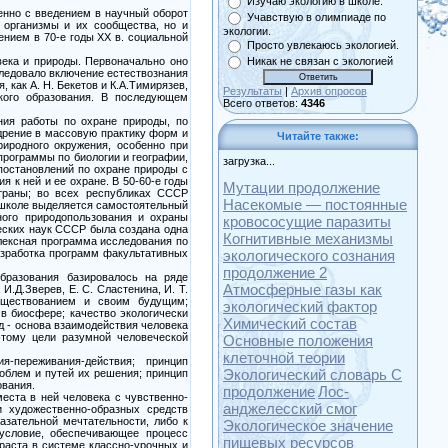
Изучаю экологию в школе.
енно с введением в научный оборот
Учавствую в олимпиаде по
е организмы и их сообщества, но и
экологии.
ением в 70-е годы XX в. социальной
Просто увлекаюсь экологией.
ека и природы. Первоначально оно
Никак не связан с экологией
следовало включение естествознания
 как А. Н. Бекетов и К.А.Тимирязев,
Результаты
|
Архив опросов
кого образования. В последующем
Всего ответов:
4346
ния работы по охране природы, по
дрение в массовую практику форм и
Читайте также:
иродного окружения, особенно при
программы по биологии и географии,
загрузка...
 постановлений по охране природы с
 к ней и ее охране. В 50-60-е годы
Мутации продолжение
траны; во всех республиках СССР
Насекомые — постоянные
 школе выделяется самостоятельный
ного природопользования и охраны
кровососущие паразиты
ческих наук СССР была создана одна
Когнитивные механизмы
лексная программа исследования по
азработка программ факультативных
экологического сознания
продолжение 2
образования базировалось на ряде
Атмосферные газы как
И.Д.Зверев, Е. С. Сластенина, И. Т.
существованием и своим будущим;
экологический фактор
в биосфере; качество экологически
Химический состав
д - основа взаимодействия человека
этому цели разумной человеческой
Основные положения
клеточной теории
-переживания-действия; принцип
Экологический словарь С
роблем и путей их решения; принцип
ования.
продолжение
Лос-
еста в ней человека с чувственно-
анджелесский смог
 художественно-образных средств
казательной мечтательности, либо к
Экологическое значение
 условие, обеспечивающее процесс
пищевых ресурсов
раста в системе классно-урочных и