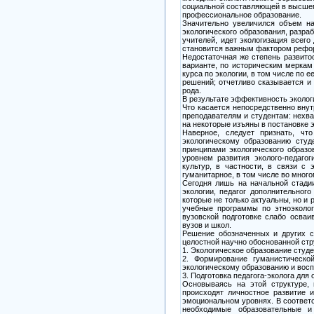
социальной составляющей в высшем
профессиональное образование.
Значительно увеличился объем на
экологического образования, разра
учителей, идет экологизация всего
становится важным фактором рефор
Недостаточная же степень развитос
варианте, по историческим меркам
курса по экологии, в том числе по 
решений; отчетливо сказывается и
рода.
В результате эффективность экологи
Что касается непосредственно внут
преподавателям и студентам: нехва
на некоторые изъяны в постановке э
Наверное, следует признать, чт
экологическому образованию студ
принципами экологического образо
уровнем развития эколого-педагог
культур, в частности, в связи с
гуманитарное, в том числе во мног
Сегодня лишь на начальной стадии
экологии, педагог дополнительного
которые не только актуальны, но и
учебные программы по этноэколог
вузовской подготовке слабо осваи
вузов и школ.
Решение обозначенных и других с
целостной научно обоснованной стр
1. Экологическое образование студе
2. Формирование гуманистическо
экологическому образованию и вос
3. Подготовка педагога-эколога дл
Основываясь на этой структуре, 
происходят личностное развитие 
эмоциональном уровнях. В соответс
необходимые образовательные и 