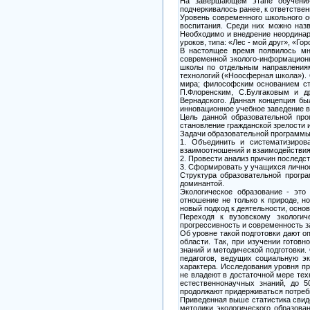
На завершающем этапе обучения
подчеркивалось ранее, к ответствен
Уровень современного школьного о
воспитания. Среди них можно наз
Необходимо и внедрение неординарн
уроков, типа: «Лес - мой друг», «Г
В настоящее время появилось мно
современной эколого-информационн
школы по отдельным направлениям 
технологий («Ноосферная школа»). 
мира; философским основанием ст
П.Флоренским, С.Булгаковым и 
Вернадского. Данная концепция бы
инновационное учебное заведение в
Цель данной образовательной про
становление гражданской зрелости и
Задачи образовательной программы
1. Объединить и систематизирова
взаимоотношений и взаимодействия 
2. Провести анализ причин последст
3. Сформировать у учащихся лично
Структура образовательной прогр
доминантой.
Экологическое образование - это
отношение не только к природе, н
новый подход к деятельности, осно
Переходя к вузовскому экологич
прогрессивность и современность з
Об уровне такой подготовки дают о
области. Так, при изучении готов
знаний и методической подготовки.
педагогов, ведущих социальную эк
характера. Исследования уровня пр
не владеют в достаточной мере тех
естественнонаучных знаний, до 5
продолжают придерживаться потреби
Приведенная выше статистика свид
методики экологического образова