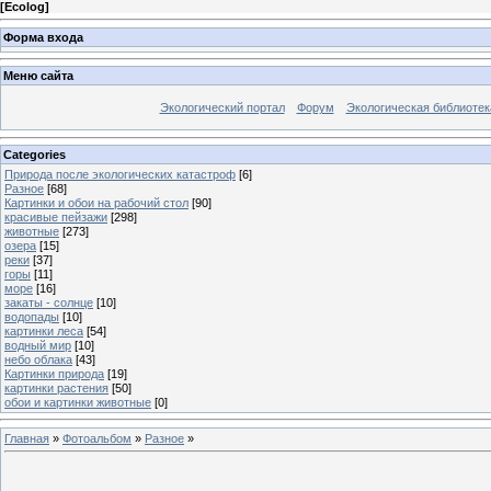
[
Ecolog
]
Форма входа
Меню сайта
Экологический портал
Форум
Экологическая библиотек
Categories
Природа после экологических катастроф
[6]
Разное
[68]
Картинки и обои на рабочий стол
[90]
красивые пейзажи
[298]
животные
[273]
озера
[15]
реки
[37]
горы
[11]
море
[16]
закаты - солнце
[10]
водопады
[10]
картинки леса
[54]
водный мир
[10]
небо облака
[43]
Картинки природа
[19]
картинки растения
[50]
обои и картинки животные
[0]
Главная
»
Фотоальбом
»
Разное
»