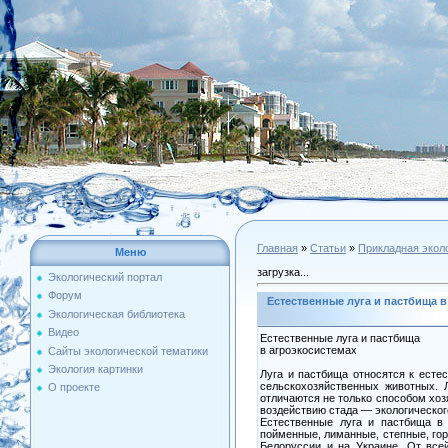
Главная
»
Статьи
»
Прикладная экол
Меню
загрузка...
Экологический портал
Форум
Естественные луга и пастбища в
Экологическая библиотека
Видео
Естественные луга и пастбища
в агроэкосистемах
Сайты экологической тематики
Экология картинки
Луга и пастбища относятся к есте
сельскохозяйственных животных. 
О проекте
отличаются не только способом хоз
воздействию стада — экологическог
Естественные луга и пастбища в
пойменные, лиманные, степные, гор
Белоруссии и на Украине. От вс