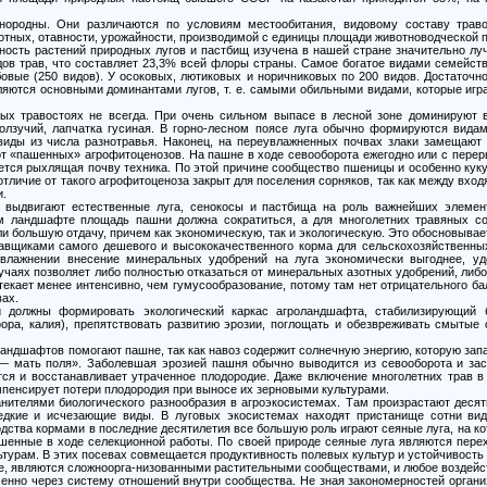
нородны. Они различаются по условиям местообитания, видовому составу траво
тных, отавности, урожайности, производимой с единицы площади животноводческой п
нность растений природных лугов и пастбищ изучена в нашей стране значительно лу
дов трав, что составляет 23,3% всей флоры страны. Самое богатое видами семейств
бовые (250 видов). У осоковых, лютиковых и норичниковых по 200 видов. Достаточн
вляются основными доминантами лугов, т. е. самыми обильными видами, которые иг
вых травостоях не всегда. При очень сильном выпасе в лесной зоне доминируют 
ползучий, лапчатка гусиная. В горно-лесном поясе луга обычно формируются вида
виды из числа разнотравья. Наконец, на переувлажненных почвах злаки замещают
от «пашенных» агрофитоценозов. На пашне в ходе севооборота ежегодно или с перер
ется рыхлящая почву техника. По этой причине сообщество пшеницы и особенно куку
 отличие от такого агрофитоценоза закрыт для поселения сорняков, так как между вхо
и.
 выдвигают естественные луга, сенокосы и пастбища на роль важнейших элемент
м ландшафте площадь пашни должна сократиться, а для многолетних травяных с
ли большую отдачу, причем как экономическую, так и экологическую. Это обосновыва
авщиками самого дешевого и высококачественного корма для сельскохозяйственных
увлажнении внесение минеральных удобрений на луга экономически выгоднее, уд
чаях позволяет либо полностью отказаться от минеральных азотных удобрений, либо 
екает менее интенсивно, чем гумусообразование, потому там нет отрицательного ба
вах.
и должны формировать экологический каркас агроландшафта, стабилизирующий 
ора, калия), препятствовать развитию эрозии, поглощать и обезвреживать смытые 
ландшафтов помогают пашне, так как навоз содержит солнечную энергию, которую зап
 — мать поля». Заболевшая эрозией пашня обычно выводится из севооборота и зас
ся и восстанавливает утраченное плодородие. Даже включение многолетних трав в
пенсирует потери плодородия при выносе их зерновыми культурами.
анителями биологического разнообразия в агроэкосистемах. Там произрастают деся
едкие и исчезающие виды. В луговых экосистемах находят пристанище сотни ви
дства кормами в последние десятилетия все большую роль играют сеяные луга, на 
чшенные в ходе селекционной работы. По своей природе сеяные луга являются пере
турам. В этих посевах совмещается продуктивность полевых культур и устойчивость 
ные, являются сложноорга-низованными растительными сообществами, и любое воздейс
енно через систему отношений внутри сообщества. Не зная закономерностей органи