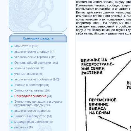
правильно использовать, ни улучши
Изменения луговых сообществ при в
пребывания на пастбище и частоты п
Выпас действует двояко: непосред
изменение почвенного режима. Обыч
по капиллярам и их испарения с по
например, овец. На песчаных поч
конкурентных отношений в сообщес
воду, а те, которые менее вкусны 
себя на пастбищах и различные колюч
Категории раздела
Мои статьи
[156]
экологические словари
[47]
экологические термины
[111]
Основы общей экологии
[361]
законы экологии
[12]
ученые экологи
[54]
экологические проблемы
[145]
Учение о биосфере
[31]
Экология человека
[129]
Прикладная экология
[94]
Экологическая защита и охрана
окружающей среды
[223]
экологическое право
[23]
Экология и общество
[64]
медицинская экология
[30]
растения
[19]