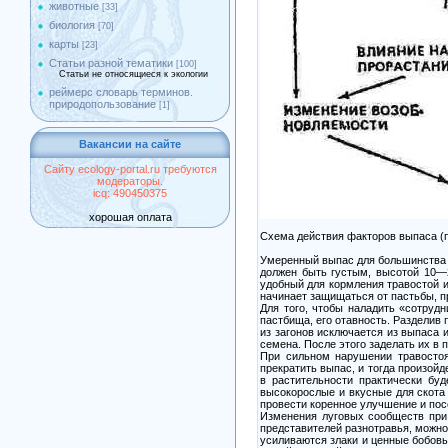
животные
[33]
биология
[70]
карты
[23]
Статьи разной тематики
[100]
Статьи не относящиеся к экологии
реймерс словарь терминов.
природопользование
[1]
Вакансии на сайте
Сайту ecology-portal.ru требуются
модераторы.
icq: 490450375
хорошая оплата
Схема действия факторов выпаса (п
Умеренный выпас для большинства в
должен быть густым, высотой 10—
удобный для кормления травостой и
начинает защищаться от пастьбы, пр
Для того, чтобы наладить «сотрудн
пастбища, его отавность. Разделив
из загонов исключается из выпаса 
семена. После этого заделать их в 
При сильном нарушении травостоя
прекратить выпас, и тогда произой
в растительности практически бу
высокорослые и вкусные для скота 
провести коренное улучшение и пос
Изменения луговых сообществ при 
представителей разнотравья, можно
усиливаются злаки и ценные бобовы