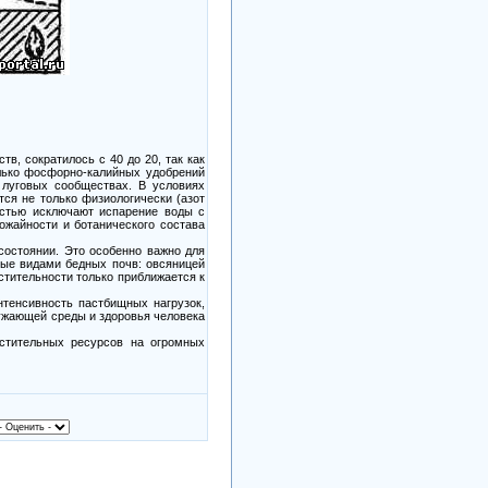
тв, сократилось с 40 до 20, так как
лько фосфорно-калийных удобрений
 луговых сообществах. В условиях
ся не только физиологически (азот
остью исключают испарение воды с
ожайности и ботанического состава
состоянии. Это особенно важно для
ные видами бедных почв: овсяницей
стительности только приближается к
нтенсивность пастбищных нагрузок,
ружающей среды и здоровья человека
стительных ресурсов на огромных