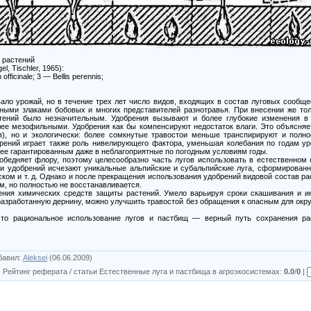
х растений
, Tischler, 1965):
ficinale; 3 — Bellis perennis;
ивало урожай, но в течение трех лет число видов, входящих в состав луговых сообщес
ными злаками бобовых и многих представителей разнотравья. При внесении же то
тений было незначительным. Удобрения вызывают и более глубокие изменения в
лее мезофильными. Удобрения как бы компенсируют недостаток влаги. Это объясняет
в), но и экологически: более сомкнутые травостои меньше транспирируют и полн
рений играет также роль нивелирующего фактора, уменьшая колебания по годам ур
ее гарантированным даже в неблагоприятные по погодным условиям годы.
бедняет флору, поэтому целесообразно часть лугов использовать в естественном 
ии удобрений исчезают уникальные альпийские и субальпийские луга, сформирован
ком и т. д. Однако и после прекращения использования удобрений видовой состав ра
, но полностью не восстанавливается.
ения химических средств защиты растений. Умело варьируя сроки скашивания и и
разработанную дернину, можно улучшить травостой без обращения к опасным для ок
то рациональное использование лугов и пастбищ — верный путь сохранения ра
бавил
:
Aleksei
(06.06.2009)
|
Рейтинг реферата / статьи Естественные луга и пастбища в агроэкосистемах
:
0.0
/
0
|