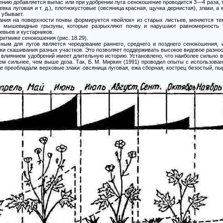
ению добавляется выпас или при удобрении луга сенокошение проводится 3—4 раза,
вка луговая и т. д.), плотнокустовые (овсяница красная, щучка дернистая), злаки, а
 убывает.
ания на поверхности почвы формируется «войлок» из старых листьев, меняется т
ся мышевидные грызуны, которые разрыхляют почву и нарушают равномерность т
евьев и кустарников.
ритмике сенокошения (рис. 18.29).
ьным для лугов является чередование раннего, среднего и позднего сенокошения, 
оки скашивания разных участков. Это позволяет поддерживать высокое видовое разноо
 влиянием удобрений имеет длительную историю. Установлено, что наиболее сильно в
ем сильнее, чем выше доза. Так, Б. М. Миркин (1991) проводил опыты с использов
е преобладали верховые злаки: овсяница луговая, ежа сборная, кострец безостый, пы