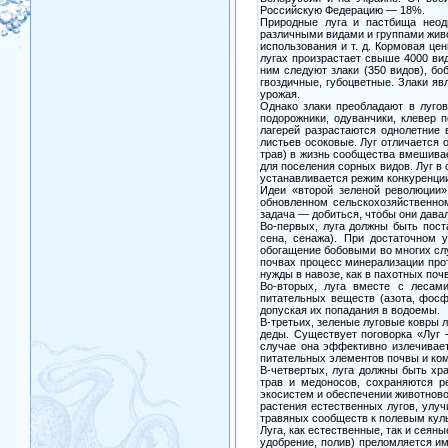
Российскую Федерацию — 18%.
Природные луга и пастбища неод
различными видами и группами живо
использования и т. д. Кормовая це
лугах произрастает свыше 4000 ви
ним следуют злаки (350 видов), бо
гвоздичные, губоцветные. Злаки я
урожая.
Однако злаки преобладают в луго
подорожники, одуванчики, клевер 
лагерей разрастаются однолетние 
листьев осоковые. Луг отличается 
трав) в жизнь сообщества вмешива
для поселения сорных видов. Луг в
устанавливается режим конкуренци
Идеи «второй зеленой революции»
обновленном сельскохозяйственно
задача — добиться, чтобы они дава
Во-первых, луга должны быть пост
сена, сенажа). При достаточном 
обогащение бобовыми во многих слу
почвах процесс минерализации прот
нужды в навозе, как в пахотных поч
Во-вторых, луга вместе с лесам
питательных веществ (азота, фосф
допуская их попадания в водоемы.
В-третьих, зеленые луговые ковры 
деды. Существует поговорка «Луг
случае она эффективно излечивает
питательных элементов почвы и ком
В-четвертых, луга должны быть хр
трав и медоносов, сохраняются р
экосистем и обеспечении животново
растения естественных лугов, улу
травяных сообществ к полевым куль
Луга, как естественные, так и сея
удобрение, полив) преломляется им