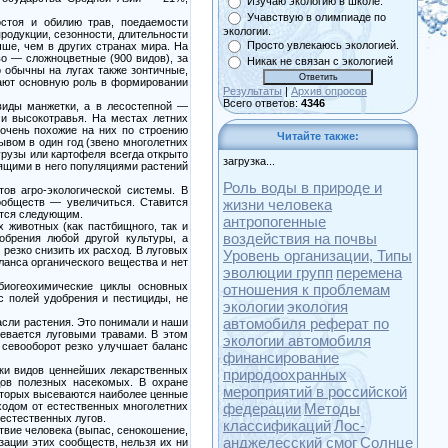
Изучаю экологию в школе.
Учавствую в олимпиаде по
стоя и обилию трав, поедаемости
экологии.
родукции, сезонности, длительности
Просто увлекаюсь экологией.
чше, чем в других странах мира. На
о — сложноцветные (900 видов), за
Никак не связан с экологией
о обычны на лугах также зонтичные,
рают основную роль в формировании
Результаты
|
Архив опросов
Всего ответов:
4346
виды манжетки, а в лесостепной —
ми высокотравья. На местах летних
 очень похожие на них по строению
Читайте также:
ывом в один год (звено многолетних
рузы или картофеля всегда открыто
загрузка...
дящими в него популяциями растений
Роль воды в природе и
ов агро-экологической системы. В
ообществ — увеличиться. Ставится
жизни человека
ется следующим.
антропогенные
 животных (как пастбищного, так и
воздействия на почвы
обрения любой другой культуры, а
резко снизить их расход. В луговых
Уровень организации, Типы
ланса органического вещества и нет
эволюции групп
перемена
биогеохимические циклы основных
отношения к проблемам
с полей удобрения и пестициды, не
экологии
экология
автомобиля реферат по
асли растения. Это понимали и наши
евается луговыми травами. В этом
экологии автомобиля
 севооборот резко улучшает баланс
финансирование
тки видов ценнейших лекарственных
природоохранных
дов полезных насекомых. В охране
мероприятий в российской
которых высеваются наиболее ценные
ходом от естественных многолетних
федерации
Методы
естественных лугов.
классификаций
Лос-
твие человека (выпас, сенокошение,
анджелесский смог
Солнце
зации этих сообществ, нельзя их ни