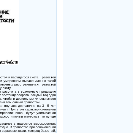
стоя и пасущегося скота. Травостой
ри умеренном выпасе именно такой
животных расстраивается, травостой
у скоту.
ого рассчитать возможную продукцию
х пастбищеоборота. Каждый год один
к, чтобы в дернину могли осыпаться
овив тем самым травостой.
ве случаев достаточно на 3—5 лет
нием). При этом характер изменений
грессии: вновь будут усиливаться
ерхности почвы оголилось, то лучше
 засилье в травостое высокорослых
оздно. В травостое при сенокошении
 верховые злаки: кострец безостый,