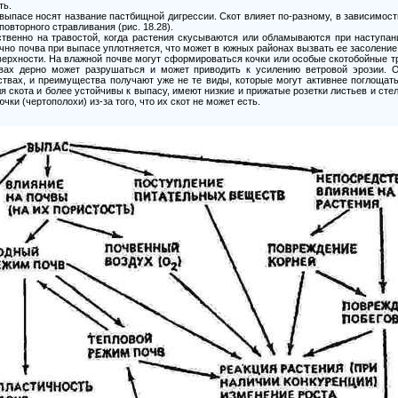
ть.
ыпасе носят название пастбищной дигрессии. Скот влияет по-разному, в зависимости
овторного стравливания (рис. 18.28).
ственно на травостой, когда растения скусываются или обламываются при наступан
но почва при выпасе уплотняется, что может в южных районах вызвать ее засоление
верхности. На влажной почве могут сформироваться кочки или особые скотобойные тр
вах дерно может разрушаться и может приводить к усилению ветровой эрозии.
твах, и преимущества получают уже не те виды, которые могут активнее поглощат
для скота и более устойчивы к выпасу, имеют низкие и прижатые розетки листьев и ст
ки (чертополохи) из-за того, что их скот не может есть.