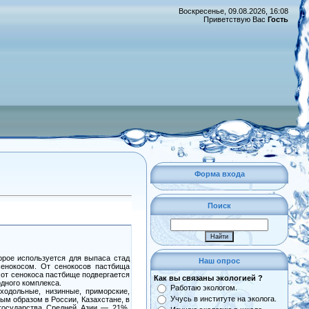
Воскресенье, 09.08.2026, 16:08
Приветствую Вас
Гость
Форма входа
Поиск
орое используется для выпаса стад
Наш опрос
сенокосом. От сенокосов пастбища
 от сенокоса пастбище подвергается
Как вы связаны экологией ?
одного комплекса.
Работаю экологом.
одольные, низинные, приморские,
Учусь в институте на эколога.
ым образом в России, Казахстане, в
государства Средней Азии — 21%,