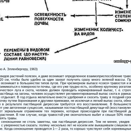
о А. Элленбергеру, 1963)
идов растений полезен, и даже возникает определенное взаимоприспособление траво
20 см, чтобы было удобно за один захват получить сразу много зеленой массы. П
 возникает в большинстве типов лугов. При чрезмерном выпасе «союз» травостоя и 
ижиматься к поверхности почвы, где его уже трудно есть, особенно крупному рогатом
ичество» луга и скота, человек должен проводить нормированный выпас, т. е. стр
 пастбища на загоны, человек осуществляет регламентированный выпас скота в рамка
и отдыхает. В год отдыха желательно внести удобрения и скосить траву в поздний сро
почву путем боронования и другими приемами, не исключая и легкий выпас скота, обн
 в результате пастбищной дигрессии требуется его восстановление. В большинст
дет уже автогенная сукцессия, называемая постпастбищной демутаци-ей (восстановле
дет зеркальным отражением тех перемен, которые происходили при пастбищной ди
растения. В том случае, когда травостой уже окончательно выбит и свыше 50% пов
еять травы.
сенокошении не столь заметны, как пастбищная дигрессия. Тем не менее, увидев
 с уверенностью сказать: поляну несколько лет не косили или выкашивали слишком п
е. Когда сенокошение проводится 1— 2 раза, то хорошо чувствуют себя корневищные