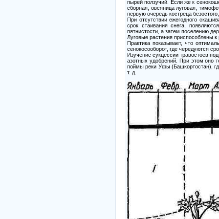
пырей ползучий. Если же к сенокош
сборная, овсяница луговая, тимофее
первую очередь костреца безостого,
При отсутствии ежегодного скашив
срок стаивания снега, появляют
пятнистости, а затем поселению дер
Луговые растения приспособлены к 
Практика показывает, что оптимал
сенокосооборот, где чередуются ср
Изучение сукцессии травостоев под
азотных удобрений. При этом оно т
поймы реки Уфы (Башкортостан), гд
т. д.