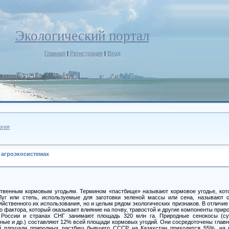
Экологический портал
Главная
|
Регистрация
|
Вход
огия
 агроэкосистемах
ственным кормовым угодьям. Термином «пастбище» называют кормовое угодье, кот
Луг или степь, используемые для заготовки зеленой массы или сена, называют 
яйственного их использования, но и целым рядом экологических признаков. В отличие
о фактора, который оказывает влияние на почву, травостой и другие компоненты прир
 России и странах СНГ занимают площадь 320 млн га. Природные сенокосы (сух
ные и др.) составляют 12% всей площади кормовых угодий. Они сосредоточены главн
ей площади природных пастбищ бывшего СССР на Казахстан приходится 55%, на 