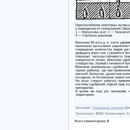
Приспособление некоторых луговы
к периодичности сенокошения (Stengel
1 — Ranunculus acer; 2 — Taraxacum of
4 — Colchicum autumnale
Внесение 60 кг/га д. в. азота удва
произошло вытеснение широколист
сокращение количества видов рас
дефицита влаги они становятся бо
повышает засухоустойчивость тра
поверхности почвы. Внесение удоб
сообщества. Урожай становится бол
Внесение минеральных удобрений о
горных районов, где при применен
овечьей, белоусом, душистым колос
исходным, естественным травостоям
На лугах следует избегать примен
системы удобрений, подсев трав в 
препаратам.
В целом же еще раз напомним, ч
территориях.
Категория
:
Прикладная экология
|
До
Просмотров
:
2214
|
Комментарии
:
3
Всего комментариев
:
0