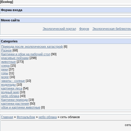
[
Ecolog
]
Форма входа
Меню сайта
Экологический портал
Форум
Экологическая библиотек
Categories
Природа после экологических катастроф
[6]
Разное
[68]
Картинки и обои на рабочий стол
[90]
красивые пейзажи
[298]
животные
[273]
озера
[15]
реки
[37]
горы
[11]
море
[16]
закаты - солнце
[10]
водопады
[10]
картинки леса
[54]
водный мир
[10]
небо облака
[43]
Картинки природа
[19]
картинки растения
[50]
обои и картинки животные
[0]
Главная
»
Фотоальбом
»
небо облака
» сеть облаков
сет