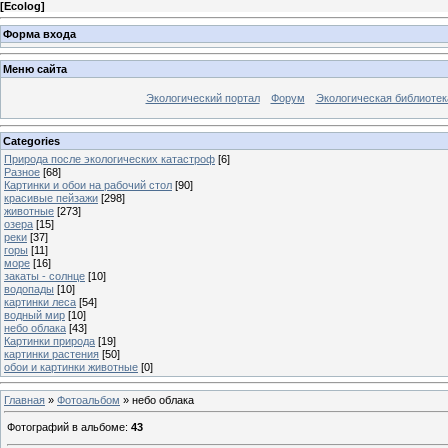
[
Ecolog
]
Форма входа
Меню сайта
Экологический портал
Форум
Экологическая библиотек
Categories
Природа после экологических катастроф
[6]
Разное
[68]
Картинки и обои на рабочий стол
[90]
красивые пейзажи
[298]
животные
[273]
озера
[15]
реки
[37]
горы
[11]
море
[16]
закаты - солнце
[10]
водопады
[10]
картинки леса
[54]
водный мир
[10]
небо облака
[43]
Картинки природа
[19]
картинки растения
[50]
обои и картинки животные
[0]
Главная
»
Фотоальбом
» небо облака
Фотографий в альбоме
:
43