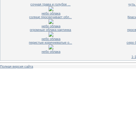
сочная трава и голубое ...
чуть 
небо облака
солнце просвечивает обл...
Краси
небо облака
огромные облака картинка
просв
небо облака
перистые коричневатые о...
серо 
небо облака
1-
Полная версия сайта