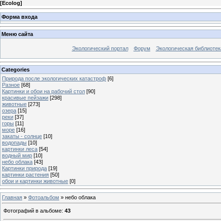
[
Ecolog
]
Форма входа
Меню сайта
Экологический портал
Форум
Экологическая библиотек
Categories
Природа после экологических катастроф
[6]
Разное
[68]
Картинки и обои на рабочий стол
[90]
красивые пейзажи
[298]
животные
[273]
озера
[15]
реки
[37]
горы
[11]
море
[16]
закаты - солнце
[10]
водопады
[10]
картинки леса
[54]
водный мир
[10]
небо облака
[43]
Картинки природа
[19]
картинки растения
[50]
обои и картинки животные
[0]
Главная
»
Фотоальбом
» небо облака
Фотографий в альбоме
:
43