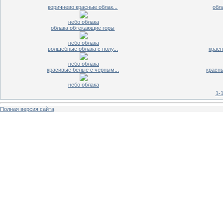
коричнево красные облак...
обл
небо облака
облака обтекающие горы
небо облака
волшебные облака с полу...
красн
небо облака
красивые белые с черным...
красн
небо облака
1-
Полная версия сайта