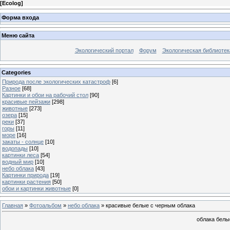
[
Ecolog
]
Форма входа
Меню сайта
Экологический портал
Форум
Экологическая библиотек
Categories
Природа после экологических катастроф
[6]
Разное
[68]
Картинки и обои на рабочий стол
[90]
красивые пейзажи
[298]
животные
[273]
озера
[15]
реки
[37]
горы
[11]
море
[16]
закаты - солнце
[10]
водопады
[10]
картинки леса
[54]
водный мир
[10]
небо облака
[43]
Картинки природа
[19]
картинки растения
[50]
обои и картинки животные
[0]
Главная
»
Фотоальбом
»
небо облака
» красивые белые с черным облака
облака белы