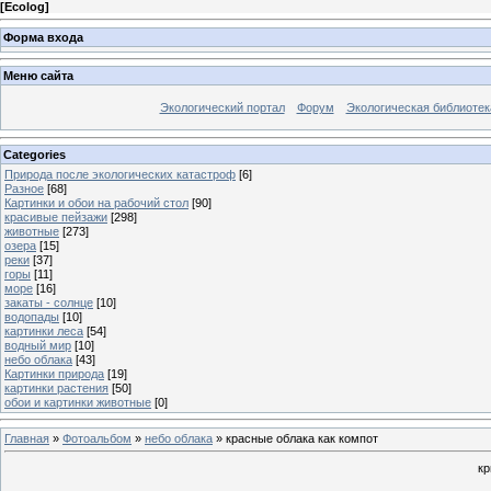
[
Ecolog
]
Форма входа
Меню сайта
Экологический портал
Форум
Экологическая библиотек
Categories
Природа после экологических катастроф
[6]
Разное
[68]
Картинки и обои на рабочий стол
[90]
красивые пейзажи
[298]
животные
[273]
озера
[15]
реки
[37]
горы
[11]
море
[16]
закаты - солнце
[10]
водопады
[10]
картинки леса
[54]
водный мир
[10]
небо облака
[43]
Картинки природа
[19]
картинки растения
[50]
обои и картинки животные
[0]
Главная
»
Фотоальбом
»
небо облака
» красные облака как компот
кр