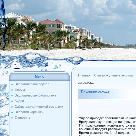
Главная
»
Статьи
»
ученые экологи
Меню
загрузка...
Экологический портал
Форум
Пищевые отходы
Экологическая библиотека
Видео
Сайты экологической тематики
Экология картинки
О проекте
Ущерб природе: практически не нан
Вред человеку: гниющие пищевые от
Пути разложения: используются в 
Конечный продукт разложения: тела 
Время разложения: 1 – 2 недели.