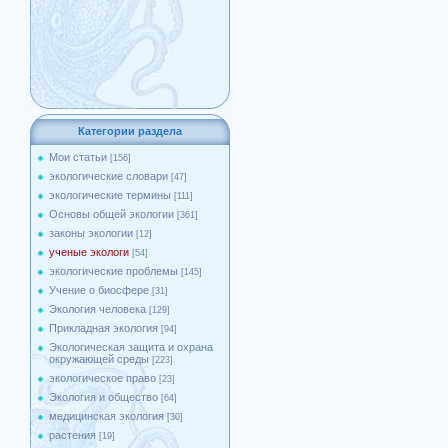
Категории раздела
Мои статьи
[156]
экологические словари
[47]
экологические термины
[111]
Основы общей экологии
[361]
законы экологии
[12]
ученые экологи
[54]
экологические проблемы
[145]
Учение о биосфере
[31]
Экология человека
[129]
Прикладная экология
[94]
Экологическая защита и охрана
окружающей среды
[223]
экологическое право
[23]
Экология и общество
[64]
медицинская экология
[30]
растения
[19]