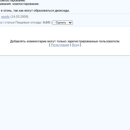
компостирование.
ивания: компостирование.
в огонь, так как могут образоваться диоксиды.
:
woofs
(14.03.2009)
а / статьи Пищевые отходы
:
0.0
/
0
|
Добавлять комментарии могут только зарегистрированные пользователи.
[
Регистрация
|
Вход
]