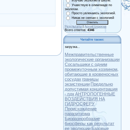
Изучаю экологию в школе.
Учавствую в олимпиаде по
экологии.
Просто увлекаюсь экологией.
Никак не связан с экологией
Результаты
|
Архив опросов
Всего ответов:
4346
Читайте также:
загрузка...
Межправительственные
экологические организации
Сосальщики с одним
промежуточным хозяином,
обитающие в кровеносных
сосудах
границы
экзистенции
Предельно
допустимая концентрация
- пдк
АНТРОПОГЕННЫЕ
ВОЗДЕЙСТВИЯ НА
ГИДРОСФЕРУ
Происхождение
паразитизма
Биоразнообразие
биосферы как результат
ее эволюции
Базовые