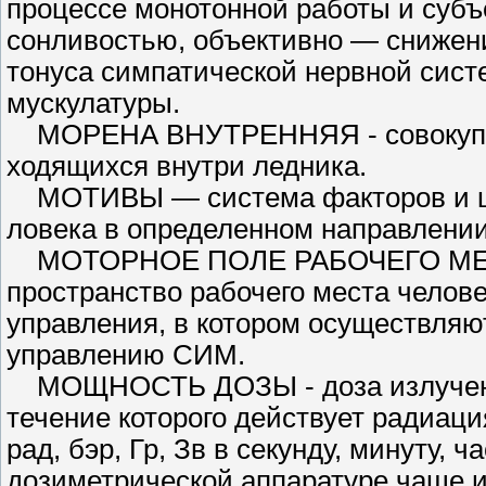
процессе монотонной работы и субъ
сонливостью, объективно — снижен
тонуса симпатической не­рвной сист
мускулатуры.
МОРЕНА ВНУТРЕННЯЯ - со­вокупнос
ходящихся внутри ледника.
МОТИВЫ — система факторов и це
ловека в определенном направлении
МОТОРНОЕ ПОЛЕ РАБОЧЕГО МЕ
пространство рабочего места челов
управления, в котором осуществляю
управлению СИМ.
МОЩНОСТЬ ДОЗЫ - доза из­лучения,
течение которого действует ра­диация 
рад, бэр, Гр, Зв в секунду, ми­нуту, ч
дозиметрической аппаратуре чаще и