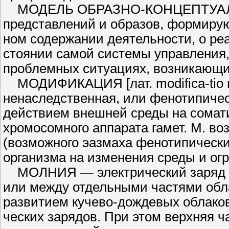
МОДЕЛЬ ОБРАЗНО-КОНЦЕПТУАЛЬН
представлений и образов, формирую
ном содержании деятельности, о реа
стоянии самой системы управления,
проблемных ситуациях, возникающи
МОДИФИКАЦИЯ [лат. modifica-tio 
ненаследственная, или фенотипичес
действи­ем внешней среды на сомат
хромосомного аппарата гамет. М. в
(возможного эазмаха фенотипически
организма на изме­нения среды и ог
МОЛНИЯ — электрический заряд ме
или между отдельными частями обла
развитием кучево-дождевых облаков
ческих зарядов. При этом верхняя ч