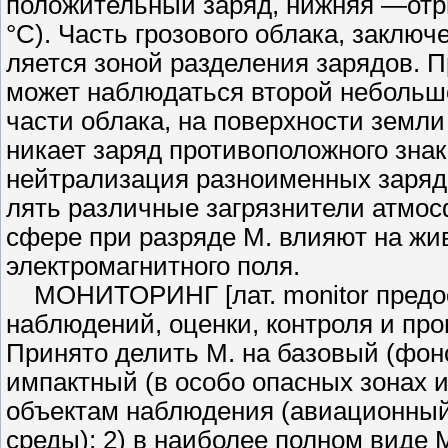
положительный заряд, нижняя —отри
°С). Часть грозового облака, заключе
ляется зоной разделения зарядов.
может наблюдаться второй небольш
части облака, на поверхности земли
никает заряд противоположного знак
нейтрализация разноименных зарядо
лять различные загрязнители атмос
сфере при разряде М. влияют на жи
электромаг­нитного поля.
МОНИТОРИНГ [лат. monitor пред­ос
наблюдений, оценки, контроля и про
Принято делить М. на базовый (фон
импактный (в особо опасных зонах и
объектам наблюдения (авиационный
среды); 2) в наиболее полном виде