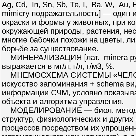
Аg, Сd, In, Sn, Sb, Те, I, Ва, W, Аu
mimicry под­ражательность] — один 
окраски и формы у животных, при к
окружающей при­роды, растения, нес
многие бабочки похожи на цветы, ли
борьбе за сущес­твование.
МИНЕРАЛИЗАЦИЯ [лат. minera руда
выражается в мг/л, г/л, г/м3, %.
МНЕМОСХЕМА СИСТЕМЫ «ЧЕЛОВЕК
искусство запоминания + schema ви
информации СЧМ, условно показыва
объекта и алгоритма уп­равления.
МОДЕЛИРОВАНИЕ — биол. ме­тод и
структур, физиологических и других
процессов посредством их упрощенно