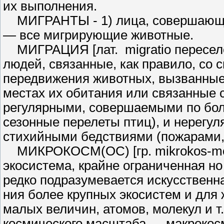
их выполнения.
МИГРАНТЫ - 1) лица, соверша­ющие
— все мигрирующие живот­ные.
МИГРАЦИЯ [лат. migratio пересе­л
людей, связанные, как правило, со 
передвижения животных, вызванные
местах их обитания или свя­занные 
регулярными, совершаемыми по бол
сезонные перелеты птиц), и не­рег
стихийными бедствиями (пожарами, н
МИКРОКОСМ(ОС) [гр. mikrokos-mos
экосистема, крайне ограниченная н
редко подразумевается искусственн
ния более крупных экосистем и для
малых величин, атомов, молекул и т
космического масштаба — макрокосм