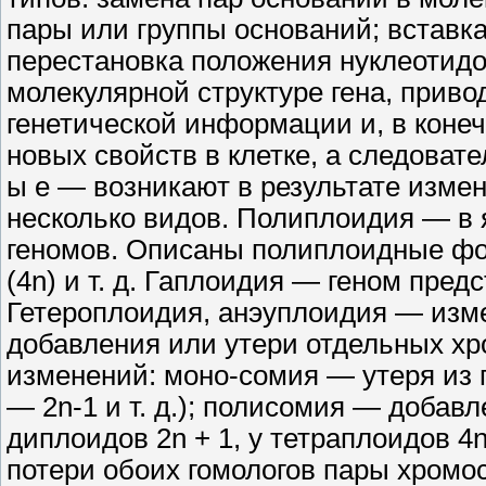
пары или группы оснований; вставк
перестановка положения нуклеотидо
молекулярной структу­ре гена, прив
генетической инфор­мации и, в коне
новых свойств в клет­ке, а следовате
ы е — возникают в результате изме
несколько видов. Полиплоидия — в 
геномов. Опи­саны полиплоидные фо
(4n) и т. д. Гаплоидия — геном пред
Гетероплоидия, анэуплоидия — изме
добавления или утери отдельных хр
изменений: моно-сомия — утеря из 
— 2n-1 и т. д.); полисомия — добавл
диплоидов 2n + 1, у тетраплоидов 4n
потери обоих гомологов пары хромосом