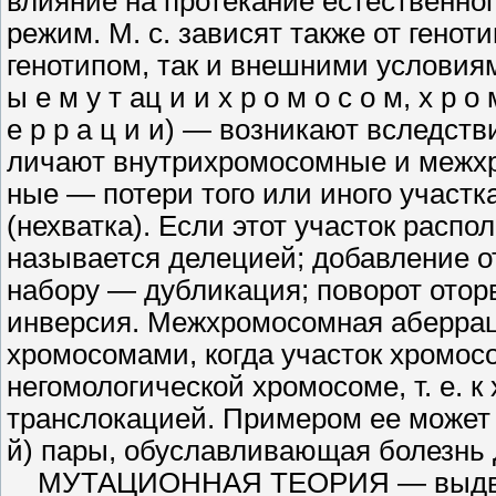
влияние на протекание естественно
режим. М. с. зависят также от геноти
генотипом, так и внешними условиями. 
ы е м у т а­ц и и х р о м о с о м, х р о 
е р ­р а ц и и) — возникают вследс
личают внутрихромосомные и межхр
ные — потери того или иного участк
(нехватка). Если этот участок рас­п
называется делецией; добавле­ние о
набору — дубликация; пово­рот ото
инверсия. Межхромосомная аберра
хромосомами, когда участок хромо­с
негомологической хромосоме, т. е. 
транслокацией. Примером ее может 
й) пары, обуславливающая болезнь 
МУТАЦИОННАЯ ТЕОРИЯ — выдвинут