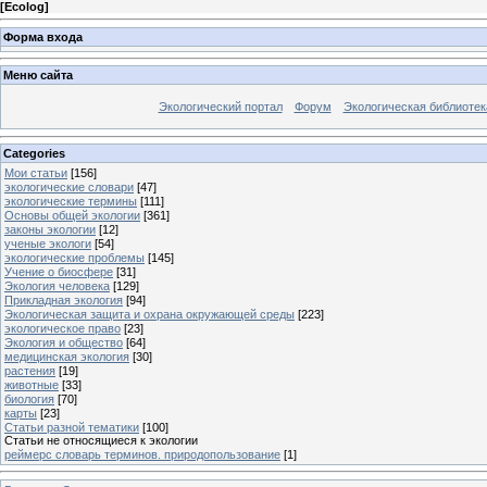
[
Ecolog
]
Форма входа
Меню сайта
Экологический портал
Форум
Экологическая библиотек
Categories
Мои статьи
[156]
экологические словари
[47]
экологические термины
[111]
Основы общей экологии
[361]
законы экологии
[12]
ученые экологи
[54]
экологические проблемы
[145]
Учение о биосфере
[31]
Экология человека
[129]
Прикладная экология
[94]
Экологическая защита и охрана окружающей среды
[223]
экологическое право
[23]
Экология и общество
[64]
медицинская экология
[30]
растения
[19]
животные
[33]
биология
[70]
карты
[23]
Статьи разной тематики
[100]
Статьи не относящиеся к экологии
реймерс словарь терминов. природопользование
[1]