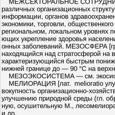
МЕЖСЕКТОРАЛЬНОЕ СО­ТРУДНИЧЕ
различных организационных структу
информации, органов здравоохранени
экономики, торговли, общественкого
региональном, локальном уровнях п
ющих укрепление здоровья населен
онных заболеваний. МЕЗОСФЕРА [гр
находящийся над стратосферой на 
характеризующийся быстрым пониже
нижней границе до — 90 °С на верхн
МЕЗОЭКОСИСТЕМА — см. эко­сис
МЕЛИОРАЦИЯ [лат. melioratio улуч
вокупность организационно-хозяйст
улучшению природной среды (гл. обр
ную, осушительную М., лесомелиор
и др.