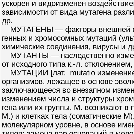
ускорен и видоизменен воздействие
зависимости от вида мутагена разл
др.
МУТАГЕНЫ — факторы внешней сре
генных и хромосомных мутаций (уль
химические соединения, вирусы и др
МУТАНТЫ — наследственно из­мен
от исходного типа к.-л. откло­нение
МУТАЦИИ [лат. mutatio измене­ние
организмов, лежащее в основе эвол
заключающееся во внезапном изме­н
изменением числа и структуры хром
гена или их группы. М. воз­никают в
М.) и клетках тела (со­матические М).
молекулярном уровне, в основе име
типов: замена пар ос­нований в мол