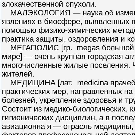
злокачественной опухоли.
МАЛЭКОЛОГИЯ — наука об из­менен
явлениях в биосфере, выявлен­ных п
помощью физико-химических методов
практика защиты, оздоровления и к
МЕГАПОЛИС [гр. megas боль­шой + p
мире] — очень крупная городская а
многочисленные жилые поселе­ния. 
жителей.
МЕДИЦИНА [лат. medicina вра­чебн
практических мер, направленных на
болезней, укрепление здо­ровья и т
Состоит из медико-биологических, 
гигиенических дисциплин, а в после
авиационна я — отрасль медицины,