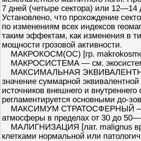
7 дней (четыре сектора) или 12—14 
Установлено, что прохождение секто
по изменениям всех индексов геомаг
таким эффектам, как измене­ния в т
мощности грозовой активности.
МАКРОКОСМ(ОС) [гр. makrokosmos 
МАКРОСИСТЕМА — см. экосис­те
МАКСИМАЛЬНАЯ ЭКВИВА­ЛЕНТНАЯ
значение суммарной экви­валентной д
источников внешнего и внутреннего
регламентируется основными до-зо
МАКСИМУМ СТРАТОСФЕР­НЫЙ — наи
атмосферы в пределах от 30 до 50—
МАЛИГНИЗАЦИЯ [лат. malignus вре
клетками нормальной или патологиче