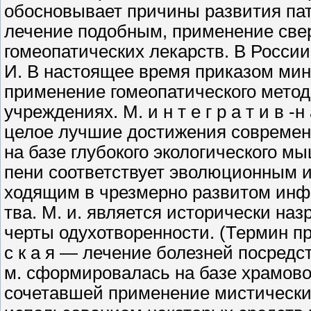
обосновывает причины раз­вития п
лечение подобным, при­менение све
гомеопатических лекарств. В Рос­си
И. В настоящее время при­казом ми
применение гомеопатическо­го метод
учреждениях. М. и н т е г р а т и в 
целое лучшие достижения современ
на базе глубокого экологического мы
пени соответствует эволюционным 
ходящим в чрезмерно развитом инф
тва. М. и. является исторически на
черты одухотворенности. (Термин пред
с к а я — лечение болезней посред­с
м. сформировалась на базе храмово
сочетавшей применение мистических