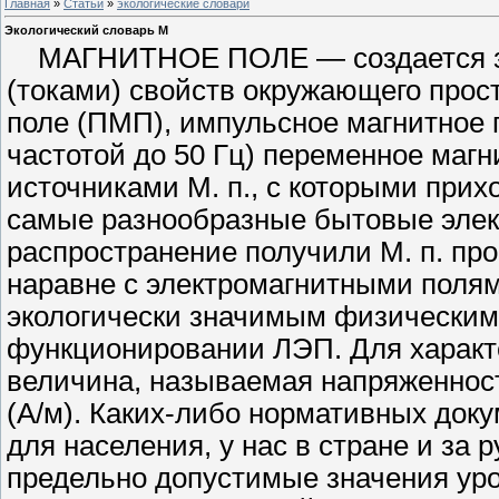
Главная
»
Статьи
»
экологические словари
Экологический словарь М
МАГНИТНОЕ ПОЛЕ — создает­ся за
(токами) свойств окружающе­го прос
поле (ПМП), импульсное магнитное 
частотой до 50 Гц) пе­ременное ма
источниками М. п., с ко­торыми прих
самые разнообразные бытовые эле
распространение получили М. п. про
наравне с электромагнитными по­ля
экологически значимым физическим
функционировании ЛЭП. Для ха­ракте
величина, называемая напряженност
(А/м). Каких-либо нормативных доку
для населения, у нас в стране и за
предельно допустимые зна­чения у