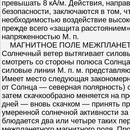
превышать 8 кА/м. Действия, направ
безопасности, заключаются в том, 
необходимостью воздей­ствие высок
прежде всего «защита расстоянием»
напряженностью М. п.
МАГНИТНОЕ ПОЛЕ МЕЖПЛА­НЕТНОЕ 
Солнечный ветер вытягива­ет силов
смотреть со стороны полюса Солнца,
силовые линии М. п. м. представля
Имеет место следующая закономерно
от Солнца — северная полярность) с
затем скачкообразно меняется на пр
дней — вновь скачком — принять пр
умеренной солнечной активности за 
блюдается два или четыре таких пере
межпланетного магнитного поля. Пр