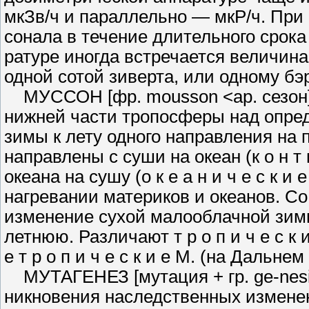
мкЗв/ч и параллельно — мкР/ч. При
сонала в течение длительного срока
ратуре иногда встречается величина 
одной сотой зиверта, или одному бэр
МУССОН [фр. mousson <ар. се­зон]
нижней части тропосферы над опре
зимы к лету одного направ­ления на
направлены с суши на океан (к о н т и 
океана на сушу (о к е а н и ч е с ­к и
нагревании материков и океа­нов. С
изменение сухой малооб­лачной зим
летнюю. Различают т р о п и ­ч е с к
е т р о п и ч е с к и е М. (на Дальн
МУТАГЕНЕЗ [мутация + гр. ge-nesi
никновения наследственных изме­не