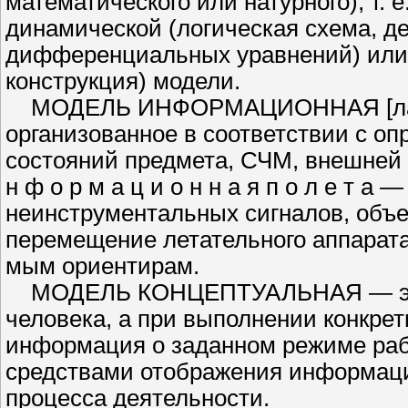
математического или натурного), т.
динамической (логическая схема, де
дифференциальных уравнений) или с
конструкция) модели.
МОДЕЛЬ ИНФОРМАЦИОННАЯ [лат. 
организованное в соответствии с оп
состояний предмета, СЧМ, внеш­ней 
н ф о р м а ц и о н н а я п о л е ­т
неинструментальных сигналов, объ­
перемещение летательного аппарата
мым ориентирам.
МОДЕЛЬ КОНЦЕПТУАЛЬ­НАЯ — это к
человека, а при выполнении конкрет
информация о заданном режиме рабо
средствами отображе­ния информац
процесса деятельности.