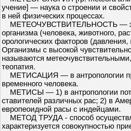
учение] — наука о строении и свой
в ней физических процессах.
МЕТЕОЧУВСТВИТЕЛЬНОСТЬ — завис
организма (человека, животного, рас
орологических факторов (давления, н
Организмы с высокой чувствитель­н
называются метеочувствительными, 
теопатия.
МЕТИСАЦИЯ — в антропологии про
временного человека.
МЕТИСЫ — 1) в антропологии пото
ставителей различных рас; 2) в Аме
европеоидной расы с индейцами.
МЕТОД ТРУДА - способ осущес­твлен
характеризуется совокупностью при