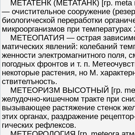
МЕТАТЕНК (МЕТАТАНК) [гр. meta посл
— очистительное со­оружение (резерв
биологической пере­работки органич
микроорганизмов при температурах
МЕТЕОПАТИЯ — острая зависи­мост
матических явлений: колебаний темп
женности электромагнитного поля, 
погодных фронтов и т. п. Метеочув­
некоторые растения, но М. характерн
ствителъность.
МЕТЕОРИЗМ ВЫСОТНЫЙ [гр. meteor
желудочно-кишечном тракте при сн
вызывающее растяжение стенок желу
этих органах, раздражение рецептор
гических рефлексов.
МЕТЕОРОЛОГИЯ [гр. meteora ат­мо