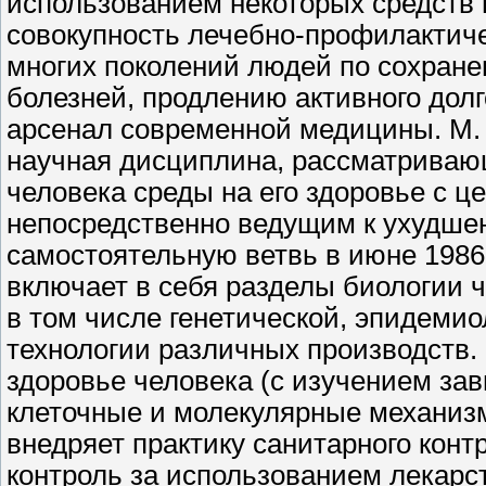
использованием неко­торых средств 
совокупность лечеб­но-профилактиче
многих поколений людей по сохране
болезней, про­длению активного дол
арсенал совре­менной медицины. М. э 
научная дисцип­лина, рассматрива
человека сре­ды на его здоровье с ц
непосредственно ве­дущим к ухудше
самостоятельную ветвь в июне 1986
включает в себя разделы биологии ч
в том числе генетической, эпидемиол
техноло­гии различных производств.
здоровье человека (с изучением за
клеточные и молекулярные механизм
внедряет практику санитарного конт
кон­троль за использованием лекар