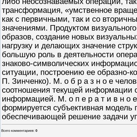
либо неосознаваемых операций, так
трансформация, «умственное враще­
как с первичными, так и со вто­рич
значениями. Продуктом визуальног
образов, создание новых визуальн
нагрузку и делающих значение стру
большую роль в деятельности операт
знаково-символических инфор­маци
ситуации, построению ее образ­но-
П. Зинченко). М. о б р а з ­н о е че
соотношения текущей ин­формации о
информацией. М. о п е р а ­т и в н о 
формируется субъективная мо­дель 
обеспечивающей решение задачи упр
Всего комментариев
:
0