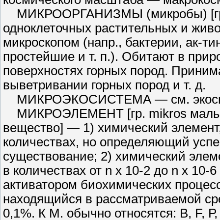
МИКРООРГАНИЗМЫ (микробы) [гр. 
одноклеточных растительных и живо
микроскопом (напр., бактерии, ак-ти
простейшие и т. п.). Обитают в при­
поверхностях горных пород. Принима
выветривании горных пород и т. д.
МИКРОЭКОСИСТЕМА — см. экоси
МИКРОЭЛЕМЕНТ [гр. mikros ма­лый 
вещество] — 1) химический элемен
количествах, но определя­ющий успе
существование; 2) хими­ческий элем
в количествах от n x 10-2 до n х 10
активатором биохимических процессо
находящийся в рассматриваемой среде
0,1%. К М. обычно относятся: В, F, Р, V