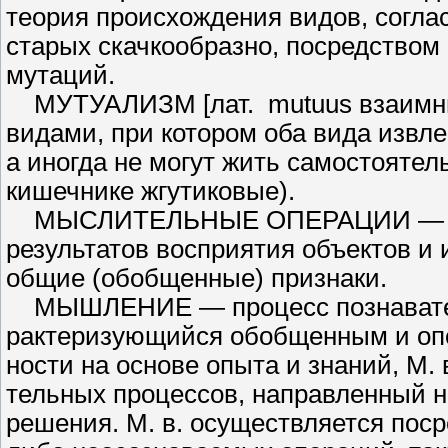
теория происхождения видов, со­гла
старых скачкообразно, посредство
мутаций.
МУТУАЛИЗМ [лат. mutuus вза­имны
видами, при котором оба вида из­вл
а иногда не могут жить са­мостояте
кишечнике жгути­ковые).
МЫСЛИТЕЛЬНЫЕ ОПЕРА­ЦИИ — пре
результатов восприятия объек­тов и 
общие (обобщенные) при­знаки.
МЫШЛЕНИЕ — процесс позна­ватель
рактеризующийся обобщенным и опо
ности на основе опыта и знаний, М. в
тельных процессов, направленный н
решения. М. в. осуществляется по­