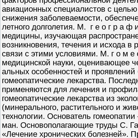
факторов профессио­нальной деятел
авиационных специ­алистов с целью
снижения заболевае­мости, обеспече
летного долголетия. М. г е о г р а ф и 
медицины, изучаю­щая распростране
возникновения, течения и исхода в 
связи с этими условиями. М. г о м е о
медицинской науки, оценивающее че
альных особенностей и проявлений
гомеопатические лекарства. После
применяются для лечения и профила
гомеопатические лекарства из эколо
(минерального, растительного и жив
технологии. Основатель гомеопатии
ман. Основополагающие труды С. Га
«Лечение хронических болезней». П