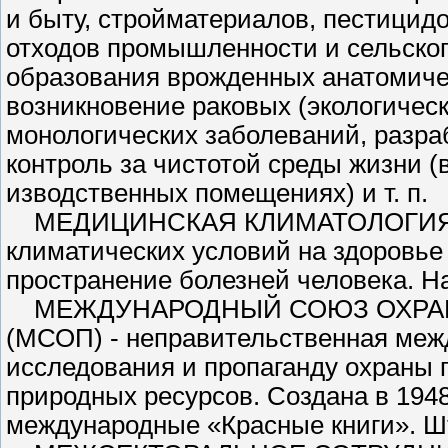
и быту, стройматериалов, пестици­д
отходов промышленности и сельског
образования врожденных анатоми­че
возникновение раковых (экологическ
монологических заболеваний, разраб
контроль за чистотой среды жизни (
изводственных помещениях) и т. п.
МЕДИЦИНСКАЯ КЛИМАТО­ЛОГИЯ — 
климатических условий на здо­ровье
пространение болезней человека. На
МЕЖДУНАРОДНЫЙ СОЮЗ ОХРАНЫ
(МСОП) - непра­вительственная меж
исследования и пропа­ганду охраны
природных ресурсов. Создана в 194
международные «Красные книги». Шт