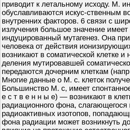
приво­дит к летальному исходу. М. 
обуславливаются искус-ственным в
внутренних факторов. 6 связи с ши
излучения большое зна­чение имеет
индуцированный мутаге­нез. Она при
человека от действия иони­зирующих и
возникают в соматической клетке и 
деления мутировавшей сома­тическ
передаются дочерним клет­кам (напр
Многие данные о М. с. кле­ток получ
Большинство М. с, имеет спон­танное п
е с т в е н н ы е) — возникают в кл
радиационного фона, слагающегося 
радиоактивных изотопов, попадаю­щи
фона радиации может возни­кнуть д