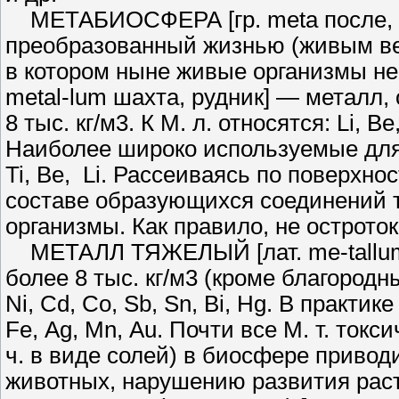
МЕТАБИОСФЕРА [гр. meta пос­ле, з
преобразованный жизнью (живым ве
в котором ныне жи­вые организмы н
metal-lum шахта, рудник] — металл
8 тыс. кг/м3. К М. л. относятся: Li, Ве,
Наиболее широко используемые для 
Ti, Ве, Li. Рассеиваясь по повер­хнос
составе образующихся соедине­ний 
организмы. Как правило, не ос­трото
МЕТАЛЛ ТЯЖЕЛЫЙ [лат. me-tallum ш
более 8 тыс. кг/м3 (кроме бла­городных
Ni, Сd, Со, Sb, Sn, Вi, Hg. В практик
Fе, Аg, Мn, Аu. Почти все М. т. токси
ч. в виде солей) в биосфере приводи
животных, нарушению развития рас