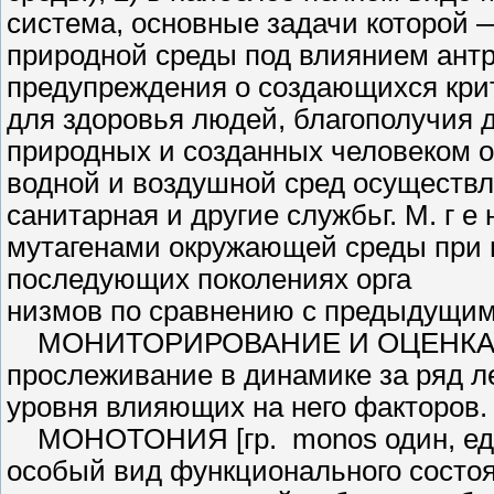
система, основные задачи которой —
природной среды под влиянием ан­т
предупреждения о создающихся крит
для здоровья людей, благополучия 
природных и созданных человеком объ
водной и воздушной сред осу­ществ
санитарная и другие службьг. М. г е н
мутагенами окружающей среды при 
последующих поколениях орга­
низмов по сравнению с предыдущим
МОНИТОРИРОВАНИЕ И ОЦЕН­КА 
прослеживание в динами­ке за ряд л
уровня влияющих на него факторов.
МОНОТОНИЯ [гр. monos один, един
особый вид функционального состоян