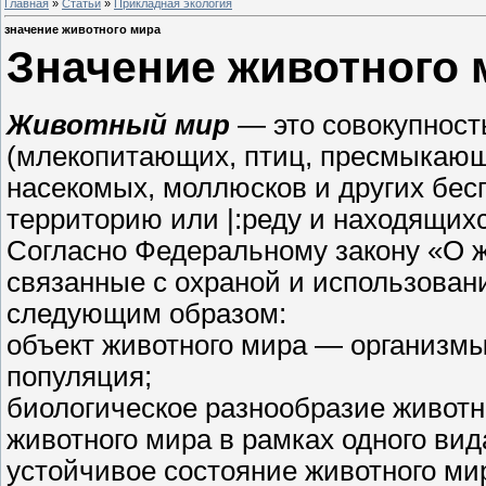
Главная
»
Статьи
»
Прикладная экология
значение животного мира
Значение животного 
Животный мир
— это совокупность
(млекопитающих, птиц, пресмыкающи
насекомых, моллюсков и других бе
территорию или |:реду и находящих
Согласно Федеральному закону «О жи
связанные с охраной и использован
следующим образом:
объект животного мира — организмы
популяция;
биологическое разнообразие животн
животного мира в рамках одного вид
устойчивое состояние животного ми