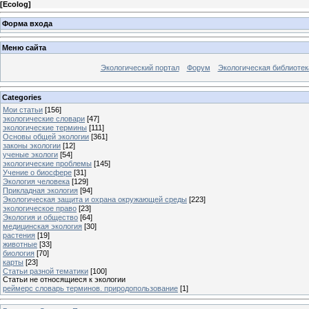
[
Ecolog
]
Форма входа
Меню сайта
Экологический портал
Форум
Экологическая библиотек
Categories
Мои статьи
[156]
экологические словари
[47]
экологические термины
[111]
Основы общей экологии
[361]
законы экологии
[12]
ученые экологи
[54]
экологические проблемы
[145]
Учение о биосфере
[31]
Экология человека
[129]
Прикладная экология
[94]
Экологическая защита и охрана окружающей среды
[223]
экологическое право
[23]
Экология и общество
[64]
медицинская экология
[30]
растения
[19]
животные
[33]
биология
[70]
карты
[23]
Статьи разной тематики
[100]
Статьи не относящиеся к экологии
реймерс словарь терминов. природопользование
[1]