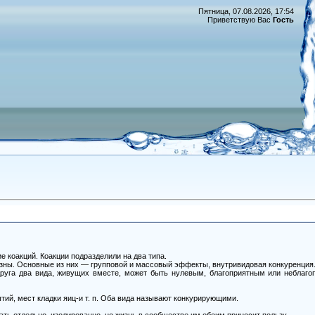
Пятница, 07.08.2026, 17:54
Приветствую Вас
Гость
коакций. Коакции подразделили на два типа.
разны. Основные из них — групповой и массовый эффекты, внутривидовая конкуренция
 друга два вида, живущих вместе, может быть нулевым, благоприятным или неблаг
тий, мест кладки яиц-и т. п. Оба вида называют конкурирующими.
ть отдельно, изолированно, но жизнь в сообществе им обоим приносит пользу.