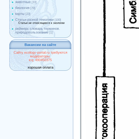
животные
[33]
биология
[70]
карты
[23]
Статьи разной тематики
[100]
Статьи не относящиеся к экологии
реймерс словарь терминов.
природопользование
[1]
Вакансии на сайте
Сайту ecology-portal.ru требуются
модераторы.
icq: 490450375
хорошая оплата