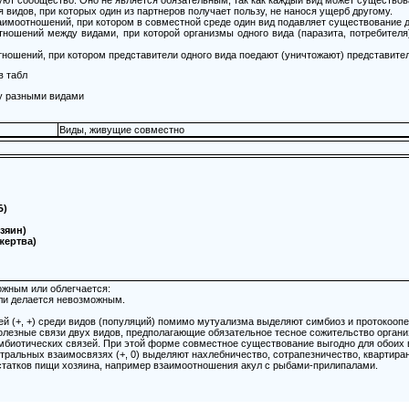
видов, при которых один из партнеров получает пользу, не нанося ущерб другому.
моотношений, при котором в совместной среде один вид подавляет существование др
ошений между видами, при которой организмы одного вида (паразита, потребителя) 
ношений, при котором представители одного вида поедают (уничтожают) представителей
в табл
у разными видами
Виды, живущие совместно
Б)
зяин)
жертва)
ожным или облегчается:
или делается невозможным.
 (+, +) среди видов (популяций) помимо мутуализма выделяют симбиоз и протокоопер
езные связи двух видов, предполагающие обязательное тесное сожительство организ
биотических связей. При этой форме совместное существование выгодно для обоих ви
ральных взаимосвязях (+, 0) выделяют нахлебничество, сотрапезничество, квартиран
татков пищи хозяина, например взаимоотношения акул с рыбами-прилипалами.