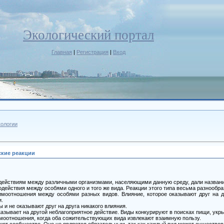
Экологический портал
Главная
|
Регистрация
|
Вход
ологии
ские реакции
ействиям между различными организмами, населяющими данную среду, дали название 
одействия между особями одного и того же вида. Реакции этого типа весьма разнооб
заимоотношения между особями разных видов. Влияние, которое оказывают друг на
и.
и не оказывают друг на друга никакого влияния.
азывает на другой неблагоприятное действие. Виды конкурируют в поисках пищи, укры
оотношения, когда оба сожительствующих вида извлекают взаимную пользу.
ют сообщество. Оно не является обязательным, так как каждый вид может существова