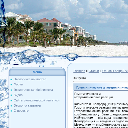
Главная
»
Статьи
»
Основы общей эк
Меню
загрузка...
Экологический портал
Форум
Гомотипические и гетеротипиче
Экологическая библиотека
Гомотипические и
Видео
гетеротипические реакции
Сайты экологической тематики
Клементс и Шелфорд (1939) взаимод
Экология картинки
Гомотипические реакции, или взаим
О проекте
Гетеротипические реакции, т.е. в
комбинаций могут быть следующим
Нейтрализм
— оба вида независимы 
Конкуренция
— каждый из видов ок
Мутуализм
— симбиотические взаим
Сотрудничество
— оба вида образу