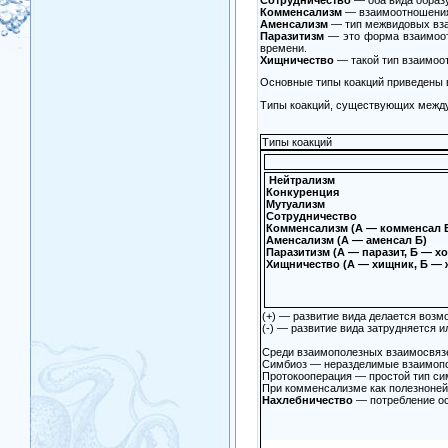
Комменсализм
— взаимоотношения 
Аменсализм
— тип межвидовых взаи
Паразитизм
— это форма взаимоотн
времени.
Хищничество
— такой тип взаимоот
Основные типы коакций приведены 
Типы коакций, существующих межд
Типы коакций
Нейтрализм
Конкуренция
Мутуализм
Сотрудничество
Комменсализм (А — комменсал 
Аменсализм (А — аменсал Б)
Паразитизм (А — паразит, Б — хо
Хищничество (А — хищник, Б — 
(+) — развитие вида делается возм
(-) — развитие вида затрудняется 
Среди взаимополезных взаимосвязей
Симбиоз — неразделимые взаимопол
Протокооперация — простой тип сим
При комменсализме как полезнонейт
Нахлебничество
— потребление ос