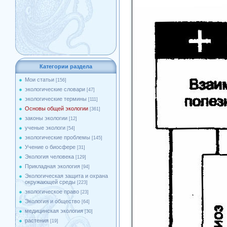
Категории раздела
Мои статьи
[156]
экологические словари
[47]
экологические термины
[111]
Основы общей экологии
[361]
законы экологии
[12]
ученые экологи
[54]
экологические проблемы
[145]
Учение о биосфере
[31]
Экология человека
[129]
Прикладная экология
[94]
Экологическая защита и охрана
окружающей среды
[223]
экологическое право
[23]
Экология и общество
[64]
медицинская экология
[30]
растения
[19]