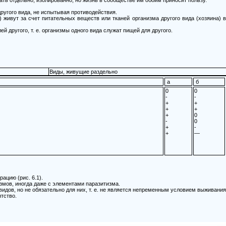
угого вида, не испытывая противодействия.
живут за счет питательных веществ или тканей организма другого вида (хозяина) в
 другого, т. е. организмы одного вида служат пищей для другого.
Виды, живущие раздельно
a
б
0
0
-
-
+
+
+
+
+
0
-
0
+
-
+
—
ацию (рис. 6.1).
мов, иногда даже с элементами паразитизма.
дов, но не обязательно для них, т. е. не является непременным условием выживания
тство.