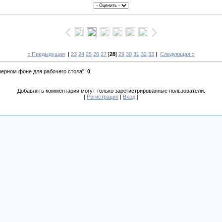
« Предыдущая
|
23
24
25
26
27
[
28
]
29
30
31
32
33
|
Следующая »
 черном фоне для рабочего стола"
:
0
Добавлять комментарии могут только зарегистрированные пользователи.
[
Регистрация
|
Вход
]