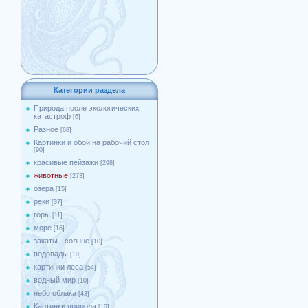
Категории раздела
Природа после экологических
катастроф
[6]
Разное
[68]
Картинки и обои на рабочий стол
[90]
красивые пейзажи
[298]
животные
[273]
озера
[15]
реки
[37]
горы
[11]
море
[16]
закаты - солнце
[10]
водопады
[10]
картинки леса
[54]
водный мир
[10]
небо облака
[43]
Картинки природа
[19]