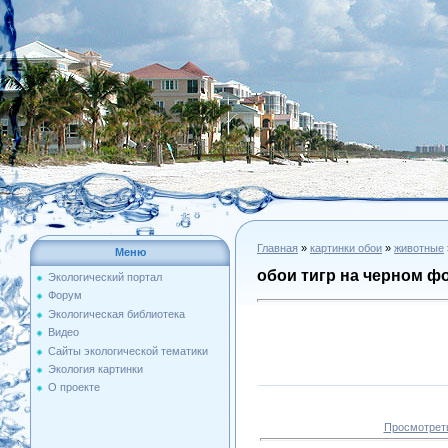
Главная
»
картинки обои
»
животные
Меню
обои тигр на черном ф
Экологический портал
Форум
Экологическая библиотека
Видео
Сайты экологической тематики
Экология картинки
О проекте
Просмотреть