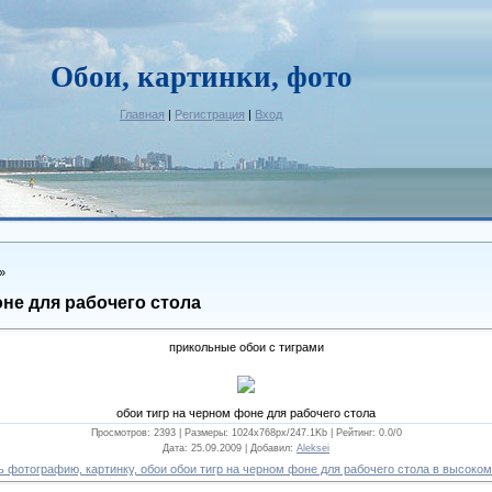
Обои, картинки, фото
Главная
|
Регистрация
|
Вход
»
оне для рабочего стола
прикольные обои с тиграми
обои тигр на черном фоне для рабочего стола
Просмотров: 2393 |
Размеры
: 1024x768px/247.1Kb |
Рейтинг
: 0.0/0
Дата
: 25.09.2009 |
Добавил
:
Aleksei
 фотографию, картинку, обои обои тигр на черном фоне для рабочего стола в высоко