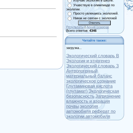
Изучаю экологию в школе.
Учавствую в олимпиаде по
экологии.
Просто увлекаюсь экологией.
Никак не связан с экологией
Результаты
|
Архив опросов
Всего ответов:
4346
Читайте также:
загрузка...
Экологический словарь В
Экология и этногенез
Экологический словарь З
Антропогенный
материальный баланс
экологическое сознание
Глутаминовая кислота
(глутамат)
Экологическая
безопасность
Загрязнение
влажность и аэрация
почвы
экология
автомобиля реферат по
экологии автомобиля