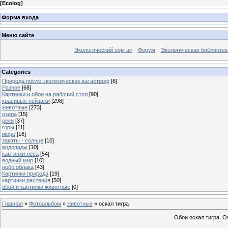
[
Ecolog
]
Форма входа
Меню сайта
Экологический портал
Форум
Экологическая библиотек
Categories
Природа после экологических катастроф
[6]
Разное
[68]
Картинки и обои на рабочий стол
[90]
красивые пейзажи
[298]
животные
[273]
озера
[15]
реки
[37]
горы
[11]
море
[16]
закаты - солнце
[10]
водопады
[10]
картинки леса
[54]
водный мир
[10]
небо облака
[43]
Картинки природа
[19]
картинки растения
[50]
обои и картинки животные
[0]
Главная
»
Фотоальбом
»
животные
» оскал тигра
Обои оскал тигра. О