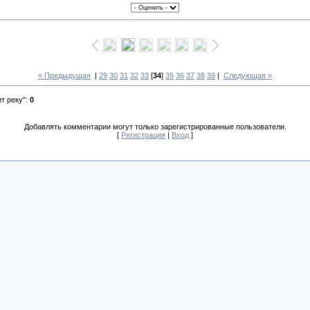
« Предыдущая
|
29
30
31
32
33
[
34
]
35
36
37
38
39
|
Следующая »
т реку"
:
0
Добавлять комментарии могут только зарегистрированные пользователи.
[
Регистрация
|
Вход
]