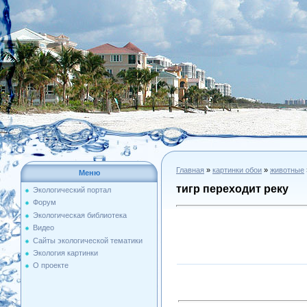
Главная
»
картинки обои
»
животные
Меню
тигр переходит реку
Экологический портал
Форум
Экологическая библиотека
Видео
Сайты экологической тематики
Экология картинки
О проекте