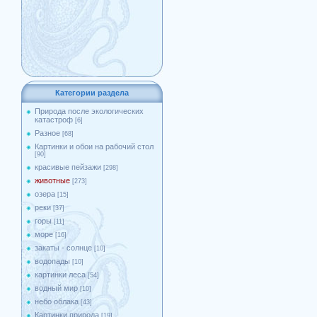
Категории раздела
Природа после экологических
катастроф
[6]
Разное
[68]
Картинки и обои на рабочий стол
[90]
красивые пейзажи
[298]
животные
[273]
озера
[15]
реки
[37]
горы
[11]
море
[16]
закаты - солнце
[10]
водопады
[10]
картинки леса
[54]
водный мир
[10]
небо облака
[43]
Картинки природа
[19]