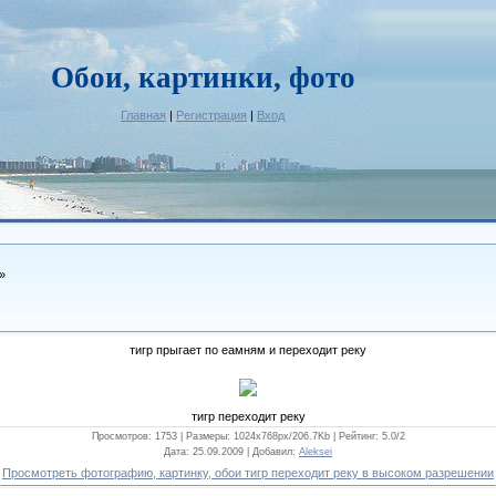
Обои, картинки, фото
Главная
|
Регистрация
|
Вход
»
тигр прыгает по еамням и переходит реку
тигр переходит реку
Просмотров: 1753 |
Размеры
: 1024x768px/206.7Kb |
Рейтинг
: 5.0/2
Дата
: 25.09.2009 |
Добавил
:
Aleksei
Просмотреть фотографию, картинку, обои тигр переходит реку в высоком разрешении