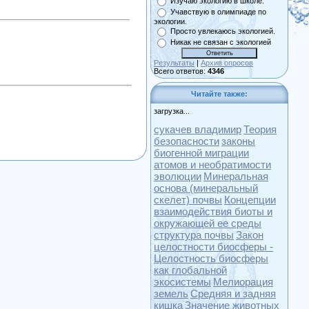
Изучаю экологию в школе.
Учавствую в олимпиаде по
экологии.
Просто увлекаюсь экологией.
Никак не связан с экологией
Результаты
|
Архив опросов
Всего ответов:
4346
Читайте также:
загрузка...
сукачев владимир
Теория
безопасности
законы
биогенной миграции
атомов и необратимости
эволюции
Минеральная
основа (минеральный
скелет) почвы
Концепции
взаимодействия биоты и
окружающей ее среды
структура почвы
Закон
целостности биосферы -
Целостность биосферы
как глобальной
экосистемы
Мелиорация
земель
Средняя и задняя
кишка
Значение животных