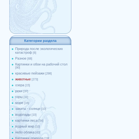
Категории раздела
Природа после экологических
катастроф
[6]
Разное
[68]
Картинки и обои на рабочий стол
[90]
красивые пейзажи
[298]
животные
[273]
озера
[15]
реки
[37]
горы
[11]
море
[16]
закаты - солнце
[10]
водопады
[10]
картинки леса
[54]
водный мир
[10]
небо облака
[43]
Картинки природа
[19]