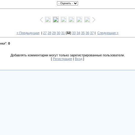
« Предыдущая
|
27
28
29
30
31
[
32
]
33
34
35
36
37
|
Следующая »
нки"
:
0
Добавлять комментарии могут только зарегистрированные пользователи.
[
Регистрация
|
Вход
]