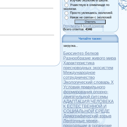
Изучаю экологию в школе.
Учавствую в олимпиаде по
экологии.
Просто увлекаюсь экологией.
Никак не связан с экологией
Результаты
|
Архив опросов
Всего ответов:
4346
Читайте также:
загрузка...
Биосинтез белков
Разнообразие живого мира
Характеристика
пресноводных экосистем
Международное
сотрудничество
Экологический словарь Х
Условия правильного
формирования опорно-
двигательной ситсемы
АДАПТАЦИЯ ЧЕЛОВЕКА
К ЕСТЕСТВЕННОЙ И
СОЦИАЛЬНОЙ СРЕДЕ
Демографический взрыв
Ленточные черви,
проходящие в организме