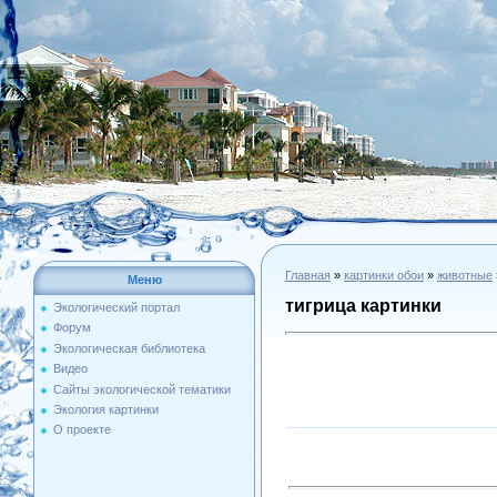
Главная
»
картинки обои
»
животные
Меню
тигрица картинки
Экологический портал
Форум
Экологическая библиотека
Видео
Сайты экологической тематики
Экология картинки
О проекте