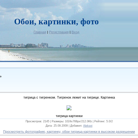
Обои, картинки, фото
Главная
|
Регистрация
|
Вход
»
тигрица с тигренком. Тигренок лежит на тигрице. Картинка
тигрица картинки
Просмотров: 2145 |
Размеры
: 1024x768px/212.0Kb |
Рейтинг
: 5.0/2
Дата
: 25.09.2009 |
Добавил
:
Aleksei
Просмотреть фотографию, картинку, обои тигрица картинки в высоком разрешении