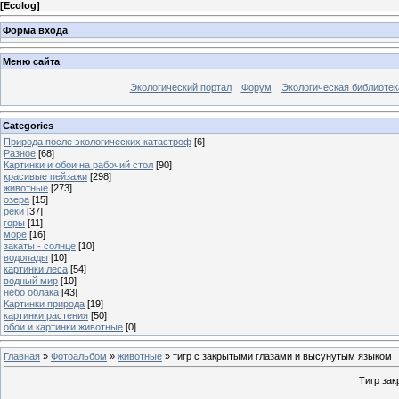
[
Ecolog
]
Форма входа
Меню сайта
Экологический портал
Форум
Экологическая библиотек
Categories
Природа после экологических катастроф
[6]
Разное
[68]
Картинки и обои на рабочий стол
[90]
красивые пейзажи
[298]
животные
[273]
озера
[15]
реки
[37]
горы
[11]
море
[16]
закаты - солнце
[10]
водопады
[10]
картинки леса
[54]
водный мир
[10]
небо облака
[43]
Картинки природа
[19]
картинки растения
[50]
обои и картинки животные
[0]
Главная
»
Фотоальбом
»
животные
» тигр с закрытыми глазами и высунутым языком
Тигр зак