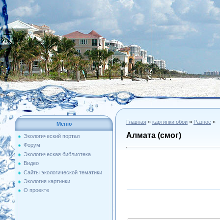
Главная
»
картинки обои
»
Разное
»
Меню
Алмата (смог)
Экологический портал
Форум
Экологическая библиотека
Видео
Сайты экологической тематики
Экология картинки
О проекте