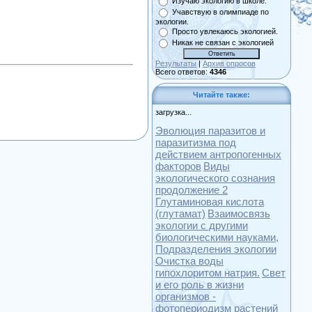
Изучаю экологию в школе.
Учавствую в олимпиаде по
экологии.
Просто увлекаюсь экологией.
Никак не связан с экологией
Результаты
|
Архив опросов
Всего ответов:
4346
Читайте также:
загрузка...
Эволюция паразитов и
паразитизма под
действием антропогенных
факторов
Виды
экологического сознания
продолжение 2
Глутаминовая кислота
(глутамат)
Взаимосвязь
экологии с другими
биологическими науками,
Подразделения экологии
Очистка воды
гипохлоритом натрия.
Свет
и его роль в жизни
организмов -
фотопериодизм растений