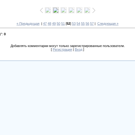
« Предыдущая
|
47
48
49
50
51
[
52
]
53
54
55
56
57
|
Следующая »
)"
:
0
Добавлять комментарии могут только зарегистрированные пользователи.
[
Регистрация
|
Вход
]