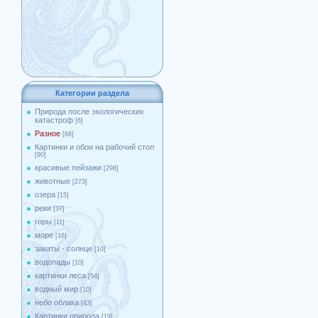
Категории раздела
Природа после экологических
катастроф
[6]
Разное
[68]
Картинки и обои на рабочий стол
[90]
красивые пейзажи
[298]
животные
[273]
озера
[15]
реки
[37]
горы
[11]
море
[16]
закаты - солнце
[10]
водопады
[10]
картинки леса
[54]
водный мир
[10]
небо облака
[43]
Картинки природа
[19]