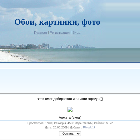
Обои, картинки, фото
Главная
|
Регистрация
|
Вход
этот смог добирается и в наши города (((
Алмата (смог)
Просмотров: 1500 |
Размеры
: 450x336px/28.3Kb |
Рейтинг
: 5.0/2
Дата
: 25.05.2009 |
Добавил
:
Phrodo17