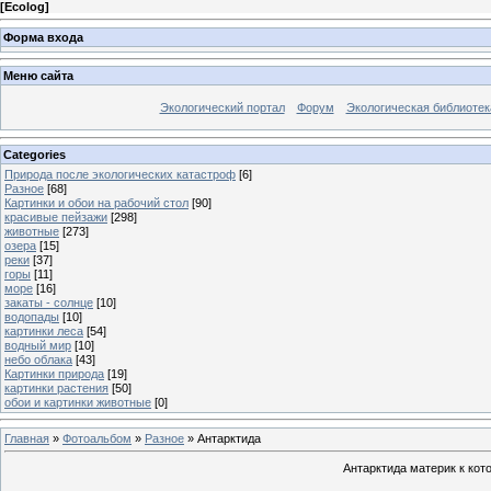
[
Ecolog
]
Форма входа
Меню сайта
Экологический портал
Форум
Экологическая библиотек
Categories
Природа после экологических катастроф
[6]
Разное
[68]
Картинки и обои на рабочий стол
[90]
красивые пейзажи
[298]
животные
[273]
озера
[15]
реки
[37]
горы
[11]
море
[16]
закаты - солнце
[10]
водопады
[10]
картинки леса
[54]
водный мир
[10]
небо облака
[43]
Картинки природа
[19]
картинки растения
[50]
обои и картинки животные
[0]
Главная
»
Фотоальбом
»
Разное
» Антарктида
Антарктида материк к кот