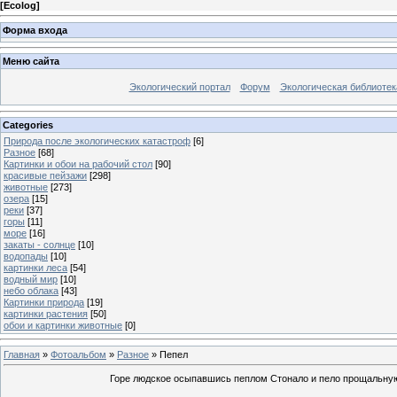
[
Ecolog
]
Форма входа
Меню сайта
Экологический портал
Форум
Экологическая библиотек
Categories
Природа после экологических катастроф
[6]
Разное
[68]
Картинки и обои на рабочий стол
[90]
красивые пейзажи
[298]
животные
[273]
озера
[15]
реки
[37]
горы
[11]
море
[16]
закаты - солнце
[10]
водопады
[10]
картинки леса
[54]
водный мир
[10]
небо облака
[43]
Картинки природа
[19]
картинки растения
[50]
обои и картинки животные
[0]
Главная
»
Фотоальбом
»
Разное
» Пепел
Горе людское осыпавшись пеплом Стонало и пело прощальную 