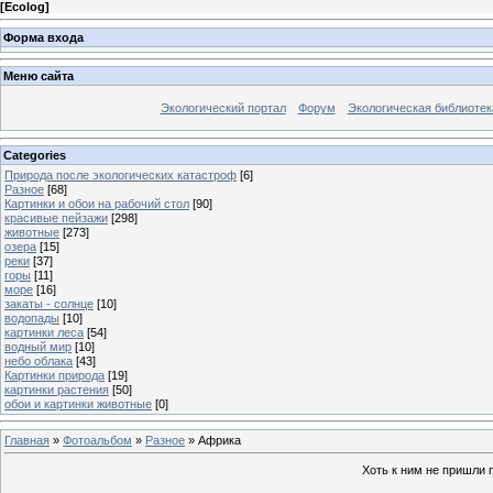
[
Ecolog
]
Форма входа
Меню сайта
Экологический портал
Форум
Экологическая библиотек
Categories
Природа после экологических катастроф
[6]
Разное
[68]
Картинки и обои на рабочий стол
[90]
красивые пейзажи
[298]
животные
[273]
озера
[15]
реки
[37]
горы
[11]
море
[16]
закаты - солнце
[10]
водопады
[10]
картинки леса
[54]
водный мир
[10]
небо облака
[43]
Картинки природа
[19]
картинки растения
[50]
обои и картинки животные
[0]
Главная
»
Фотоальбом
»
Разное
» Африка
Хоть к ним не пришли 