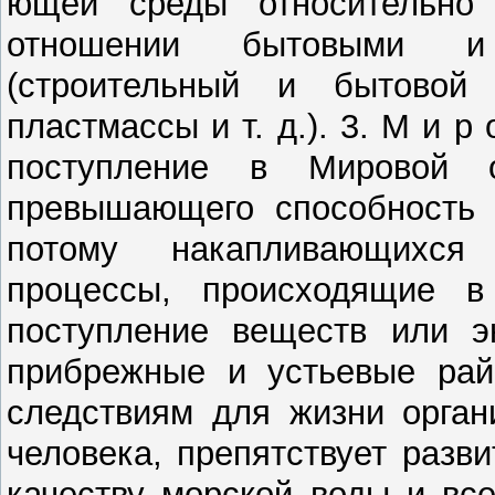
ющей среды относительно 
отношении бы­товыми и 
(строительный и бытовой 
пластмас­сы и т. д.). 3. М и р 
поступление в Миро­вой о
превышающего способность 
потому на­капливающихс
процессы, происходящие в
поступление веществ или э
прибрежные и устьевые рай­
следствиям для жизни орган
человека, пре­пятствует разв
качеству морской воды и вс