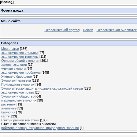
[
Ecolog
]
Форма входа
Меню сайта
Экологический портал
Форум
Экологическая библиотек
Categories
Мои статьи
[156]
экологические словари
[47]
экологические термины
[111]
Основы общей экологии
[361]
законы экологии
[12]
ученые экологи
[54]
экологические проблемы
[145]
Учение о биосфере
[31]
Экология человека
[129]
Прикладная экология
[94]
Экологическая защита и охрана окружающей среды
[223]
экологическое право
[23]
Экология и общество
[64]
медицинская экология
[30]
растения
[19]
животные
[33]
биология
[70]
карты
[23]
Статьи разной тематики
[100]
Статьи не относящиеся к экологии
реймерс словарь терминов. природопользование
[1]