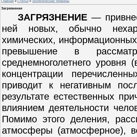
Главная
»
Статьи
»
экологические термины
Загрязнение
ЗАГРЯЗНЕНИЕ
— привнес
ней новых, обычно нехар
химических, информационных 
превышение в рассматр
среднемноголетнего уровня (
концентрации перечисленны
приводит к негатив­ным пос
результате естественных при
влияни­ем деятельности челове
Помимо этого деления, расс
атмосферы (атмосферное), в