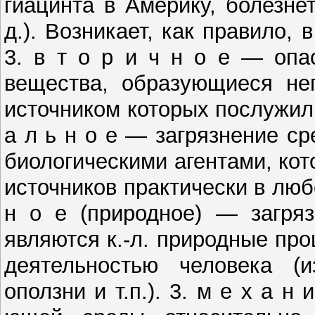
гиацинта в Америку, болезне
д.). Возникает, как правило, 
3. в т о р и ч н о е — опа
вещества, образу­ющиеся не
источником которых послужи­ли
а л ь н о е — загрязнение с
биоло­гическими агентами, ко
источников практически в любой
н о е (природное) — за­гря
являются к.-л. природные пр
деятель­ностью человека (и
оползни и т.п.). 3. м е ­х а н