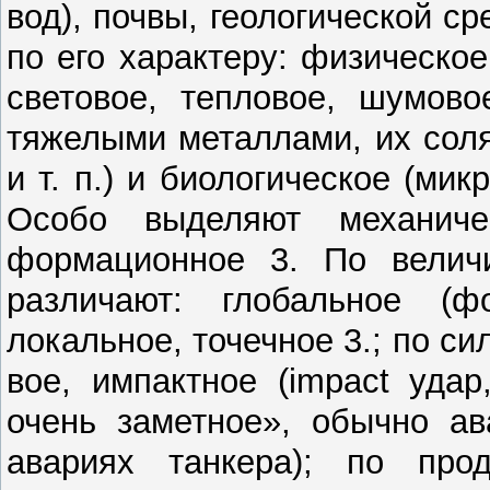
вод), почвы, геологической ср
по его характеру: физическое
световое, тепловое, шумово
тяже­лыми металлами, их сол
и т. п.) и би­ологическое (микр
Особо выделяют механиче
формационное 3. По величин
различают: глобальное (фон
локальное, точечное 3.; по с
вое, импактное (impact удар
очень заметное», обычно ав
авариях танкера); по прод