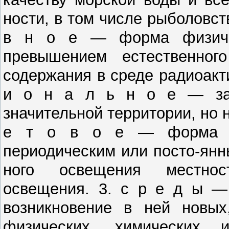
ности, в том числе рыболовству
в н о е — форма физическ
превышением естественног
содержания в среде радиоакти
и о н а л ь н о е — заг
значительной территории, но н
е ­т о в о е — форма за
периодическим или посто-ян
ного освещения местност
освещения. 3. с р е ­д ы —
возникновение в ней новых
физических, хи­мических 