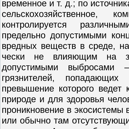
временное и т. д.; по источн
сельскохозяйствен­ное, к
контролируется различны
предельно допус­тимыми кон
вредных веществ в среде, на
чески не влияющим на зд
допустимыми вы­бросами 
грязнителей, попадающих
превышение которо­го ведет 
природе и для здоровья чело­в
про­никновение в экосистемы
или обычно там отсутствующих