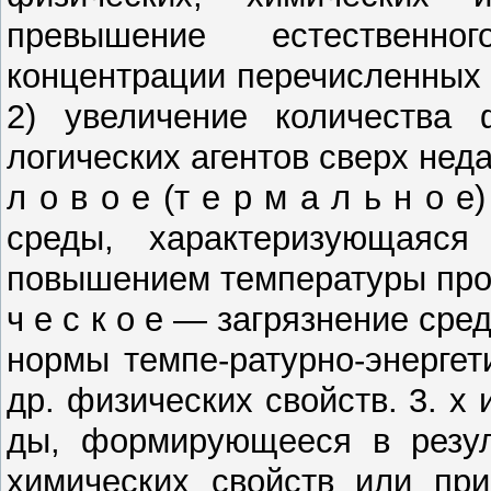
превышение естественног
концентрации перечисленных 
2) увеличение количес­тва 
логических агентов сверх нед
л о в о е (т е р м а л ь н о 
среды, характеризующа­яся
повышением температуры проти
ч е с ­к о е — загрязнение ср
нормы темпе-ратурно-энергет
др. физических свойств. 3. х 
ды, формирующееся в резуль
химических свойств или при