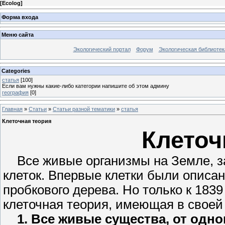
[
Ecolog
]
Форма входа
Меню сайта
Экологический портал
Форум
Экологическая библиотек
Categories
статья
[100]
Если вам нужны какие-либо категории напишите об этом админу
география
[0]
Главная
»
Статьи
»
Статьи разной тематики
»
статья
Клеточная теория
Клеточ
Все живые организмы на Земле, за
клеток. Впервые клетки были описаны
пробкового дерева. Но только к 183
клеточная теория, имеющая в свое
1. Все живые существа, от одн