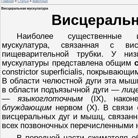
Главная
»
Статьи
»
животные
Висцеральная мускулатура
Висцеральн
Наиболее существенные и
мускулатура, связанная с ви
пищеварительной трубки. У ни
мускулатуры представлена общим
с
constrictor
superficialis
, покрывающим
В области челюстной дуги эта мы
в области подъязычной дуги
—
лиц
—
языкоглоточным
(IX),
наконе
блуждающим
нервом
(X).
В связи 
висцеральных дуг и мышц, связанн
всех позвоночных перечисленными 
В передней части сжимателя об