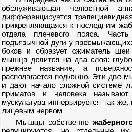
обслуживающая челюстной аппа
дифференцируется трапециевидн
прикрепляющаяся к последним жаб
отдела плечевого пояса. Часть
подъязычной дуги у пресмыкающихс
боков и образует сжиматель ше
мышца делится на два слоя: глубо
прежнее название, а поверхн
располагается подкожно. Эти две 
и дают начало сложной системе л
приматов и человека называю
мускулатура иннервируется так же,
лицевым нервом.
Мышцы собственно
жаберног
редуцируются, но отдельные и