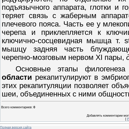
подъязычного аппарата, глотки и 
теряет связь с жаберным аппара
плечевого пояса. Часть ее у млеко
черепа и приклепляется к ключи
ключично-сосцевидная мышца т.
s
мышцу задняя часть блуждающе
черепно-мозговым нервом
XI
пары,
Основные этапы филогенез
области
рекапитулируют в эмбриог
этих рекапитуляции позволяет объ
шеи, объединенных с ними общност
Всего комментариев
:
0
Добавлять комментарии могу
[
Р
Полная версия сайта