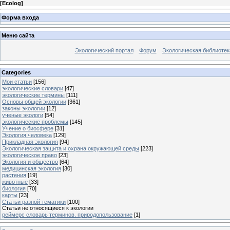
[
Ecolog
]
Форма входа
Меню сайта
Экологический портал
Форум
Экологическая библиотек
Categories
Мои статьи
[156]
экологические словари
[47]
экологические термины
[111]
Основы общей экологии
[361]
законы экологии
[12]
ученые экологи
[54]
экологические проблемы
[145]
Учение о биосфере
[31]
Экология человека
[129]
Прикладная экология
[94]
Экологическая защита и охрана окружающей среды
[223]
экологическое право
[23]
Экология и общество
[64]
медицинская экология
[30]
растения
[19]
животные
[33]
биология
[70]
карты
[23]
Статьи разной тематики
[100]
Статьи не относящиеся к экологии
реймерс словарь терминов. природопользование
[1]