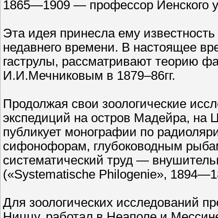
1865—1909 — профессор Йенского у
Эта идея принесла ему известность
недавнего времени. В настоящее вр
гаструлы, рассматривают теорию ф
И.И.Мечниковым в 1879–86гг.
Продолжая свои зоологические иссл
экспедиций на остров Мадейра, на Ц
публикует монографии по радиоляр
сифонофорам, глубоководным рыбам
систематический труд — внушител
(«Systematische Philogenie», 1894—1
Для зоологических исследований пр
Ниццу, работал в Неаполе и Мессин