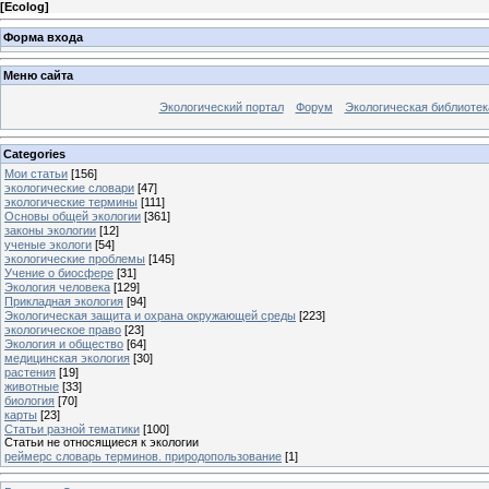
[
Ecolog
]
Форма входа
Меню сайта
Экологический портал
Форум
Экологическая библиотек
Categories
Мои статьи
[156]
экологические словари
[47]
экологические термины
[111]
Основы общей экологии
[361]
законы экологии
[12]
ученые экологи
[54]
экологические проблемы
[145]
Учение о биосфере
[31]
Экология человека
[129]
Прикладная экология
[94]
Экологическая защита и охрана окружающей среды
[223]
экологическое право
[23]
Экология и общество
[64]
медицинская экология
[30]
растения
[19]
животные
[33]
биология
[70]
карты
[23]
Статьи разной тематики
[100]
Статьи не относящиеся к экологии
реймерс словарь терминов. природопользование
[1]