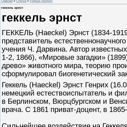
Главная
»
Статьи
»
ученые экологи
геккель эрнст
геккель эрнст
ГЕККЕЛЬ (Haeckel) Эрнст (1834-191
представитель естественнонаучного
учения Ч. Дарвина. Автор известных
1-2, 1866), «Мировые загадки» (189
древо» животного мира, теорию про
сформулировал биогенетический зак
Геккель (Haeckel) Эрнст Генрих (16.0
немецкий естествоиспытатель и фи
в Берлинском, Вюрцбургском и Венс
врача. С 1861 приват-доцент, в 186
Сильнейшее воздействие на Геккеля