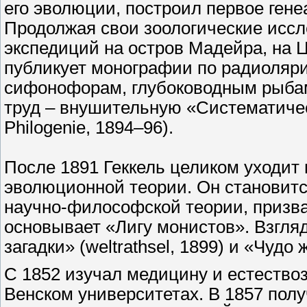
его эволюции, построил первое гене
Продолжая свои зоологические иссл
экспедиций на остров Мадейра, на Ц
публикует монографии по радиоляр
сифонофорам, глубоководным рыбам
труд – внушительную «Систематиче
Philogenie, 1894–96).
После 1891 Геккель целиком уходит
эволюционной теории. Он становитс
научно-философской теории, призва
основывает «Лигу монистов». Взгля
загадки» (weltrathsel, 1899) и «Чудо 
С 1852 изучал медицину и естество
Венском университетах. В 1857 полу