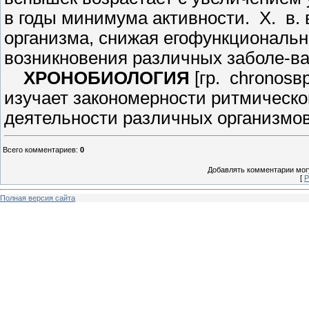
в годы минимума актив­ности. X. в.
организма, снижая егофункциональ
возникновения различных заболе-ва
ХРОНОБИОЛОГИЯ
[гр. chronosв
изучает закономерности ритми­ческо
деятельности различных организмов
Всего комментариев
:
0
Добавлять комментарии могу
[
Р
Полная версия сайта