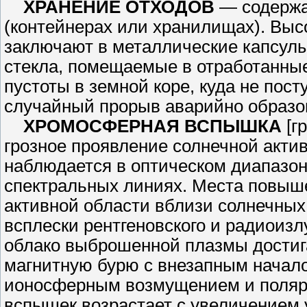
ХРАНЕНИЕ ОТХОДОВ
— содер­жа
(контейнерах или хранилищах). Вы­
заключают в металлические капсулы,
стекла, помещаемые в отработан­ные
пустоты в земной коре, куда не пос
случайный прорыв аварий­но образо
ХРОМОСФЕРНАЯ ВСПЫШКА
[гр
грозное проявление солнечной актив
наблюдается в оптическом диа­пазон
спектральных линиях. Места по­выш
активной области вблизи солнечных
всплески рентгеновского и радиоизлу
облако выброшенной плазмы дости­г
магнитную бурю с внезапным на­чало
ионосферным возмущением и полярн
вспышек возрастает с увеличе­нием 