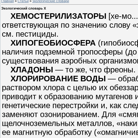
Главная
»
Статьи
»
экологические словари
Экологический словарь Х
ХЕМОСТЕРИЛИЗАТОРЫ
[хе-мо..
ответствующая по значению слову «х
см. пестициды.
ХИПОГЕОБИОСФЕРА
(гипобиосф
наличия подземной тропосферы (до 1,
существования аэробных организ­
ХЛАДОНЫ
— то же, что фреоны.
ХЛОРИРОВАНИЕ ВОДЫ
— об­ра
раствором хлора с целью их обеззара
приводит к образованию мутаге­нов 
генетические перестройки и, как сле
заменяют озонированием. Для «смяг
щелочноземельных металлов, «на­ки
ее магнитную обработку («омагничи