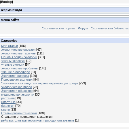
[
Ecolog
]
Форма входа
Меню сайта
Экологический портал
Форум
Экологическая библиотек
Categories
Мои статьи
[156]
экологические словари
[47]
экологические термины
[111]
Основы общей экологии
[361]
законы экологии
[12]
ученые экологи
[54]
экологические проблемы
[145]
Учение о биосфере
[31]
Экология человека
[129]
Прикладная экология
[94]
Экологическая защита и охрана окружающей среды
[223]
экологическое право
[23]
Экология и общество
[64]
медицинская экология
[30]
растения
[19]
животные
[33]
биология
[70]
карты
[23]
Статьи разной тематики
[100]
Статьи не относящиеся к экологии
реймерс словарь терминов. природопользование
[1]