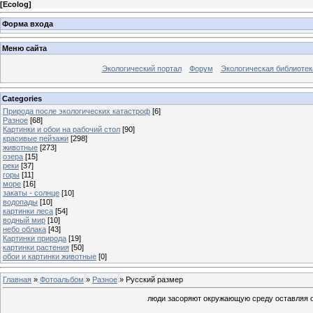
[
Ecolog
]
Форма входа
Меню сайта
Экологический портал
Форум
Экологическая библиотек
Categories
Природа после экологических катастроф
[6]
Разное
[68]
Картинки и обои на рабочий стол
[90]
красивые пейзажи
[298]
животные
[273]
озера
[15]
реки
[37]
горы
[11]
море
[16]
закаты - солнце
[10]
водопады
[10]
картинки леса
[54]
водный мир
[10]
небо облака
[43]
Картинки природа
[19]
картинки растения
[50]
обои и картинки животные
[0]
Главная
»
Фотоальбом
»
Разное
» Русский размер
люди засоряют окружающую среду оставляя ост