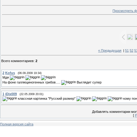
Просмотреть ф
« Предыдущая
|
51
52
5
Всего комментариев
:
2
2
Kofus
(06.09.2009 19:34)
Мдя
На фоне галлюциногенных грибов.....
Выглядит супер
1
iDix009
(22.05.2009 20:01)
классная картинка "Русский размер"
кому пон
Добавлять комментарии могу
[
Р
Полная версия сайта